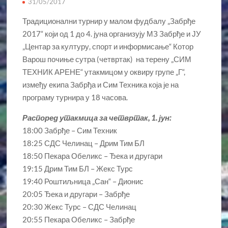
31/05/2017
Традиционални турнир у малом фудбалу „Забрђе
2017“ који од 1 до 4. јуна организују МЗ Забрђе и ЈУ
„Центар за културу, спорт и информисање“ Котор
Варош почиње сутра (четвртак) на терену „СИМ
ТЕХНИК АРЕНЕ“ утакмицом у оквиру групе „Г“,
између екипа Забрђа и Сим Техника која је на
програму турнира у 18 часова.
Распоред утакмица за четвртак, 1. јун:
18:00 Забрђе – Сим Техник
18:25 СДС Челинац – Дрим Тим БЛ
18:50 Пекара Обеликс – Ђека и другари
19:15 Дрим Тим БЛ – Жекс Турс
19:40 Роштиљница „Сан“ – Дионис
20:05 Ђека и другари – Забрђе
20:30 Жекс Турс – СДС Челинац
20:55 Пекара Обеликс – Забрђе