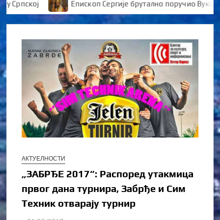
рпској
Епископ Сергије брутално поручио Вукановић
АКТУЕЛНОСТИ
„ЗАБРЂЕ 2017“: Распоред утакмица
првог дана турнира, Забрђе и Сим
Техник отварају турнир