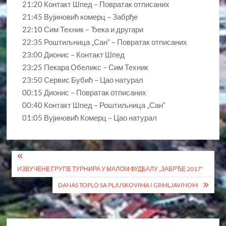
21:20 Контакт Шпед – Повратак отписаних
21:45 Вујиновић комерц – Забрђе
22:10 Сим Техник – Ђека и другари
22:35 Роштиљница „Сан“ – Повратак отписаних
23:00 Дионис – Контакт Шпед
23:25 Пекара Обеликс – Сим Техник
23:50 Сервис Бубић – Цао натурал
00:15 Дионис – Повратак отписаних
00:40 Контакт Шпед – Роштиљница „Сан“
01:05 Вујиновић Комерц – Цао натурал
Кретање
ИЗВУЧЕНЕ ГРУПЕ ТУРНИРА У МАЛОМ ФУДБАЛУ „ЗАБРЂЕ 2017“
чланка
DANAS TOPLO SA PLJUSKOVIMA I GRMLJAVINOM