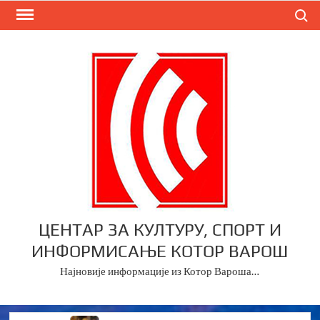
Skip
Search
to
content
ЦЕНТАР ЗА КУЛТУРУ, СПОРТ И
ИНФОРМИСАЊЕ КОТОР ВАРОШ
Најновије информације из Котор Вароша…