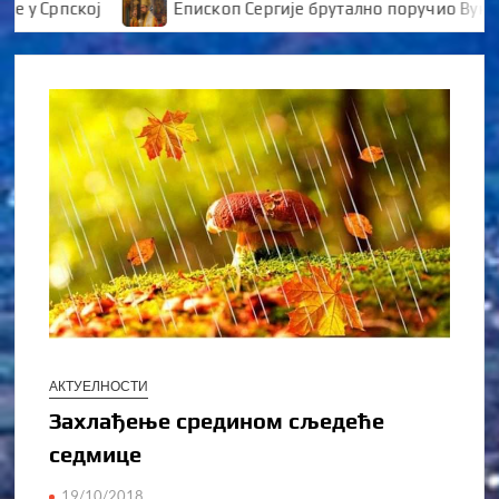
Српској
Епископ Сергије брутално поручио Вуканов
АКТУЕЛНОСТИ
Захлађење средином сљедеће
седмице
19/10/2018