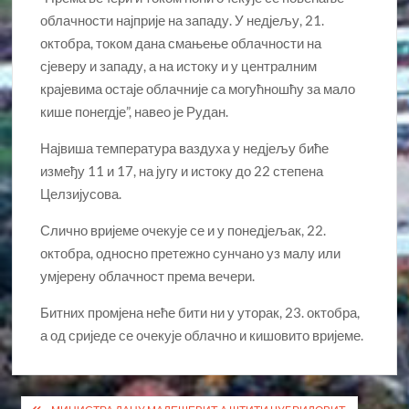
облачности најприје на западу. У недјељу, 21.
октобра, током дана смањење облачности на
сјеверу и западу, а на истоку и у централним
крајевима остаје облачније са могућношћу за мало
кише понегдје”, навео је Рудан.
Највиша температура ваздуха у недјељу биће
између 11 и 17, на југу и истоку до 22 степена
Целзијусова.
Слично вријеме очекује се и у понедјељак, 22.
октобра, односно претежно сунчано уз малу или
умјерену облачност према вечери.
Битних промјена неће бити ни у уторак, 23. октобра,
а од сриједе се очекује облачно и кишовито вријеме.