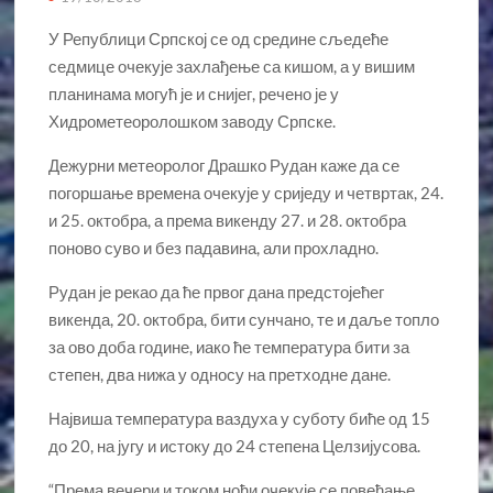
У Републици Српској се од средине сљедеће
седмице очекује захлађење са кишом, а у вишим
планинама могућ је и снијег, речено је у
Хидрометеоролошком заводу Српске.
Дежурни метеоролог Драшко Рудан каже да се
погоршање времена очекује у сриједу и четвртак, 24.
и 25. октобра, а према викенду 27. и 28. октобра
поново суво и без падавина, али прохладно.
Рудан је рекао да ће првог дана предстојећег
викенда, 20. октобра, бити сунчано, те и даље топло
за ово доба године, иако ће температура бити за
степен, два нижа у односу на претходне дане.
Највиша температура ваздуха у суботу биће од 15
до 20, на југу и истоку до 24 степена Целзијусова.
“Према вечери и током ноћи очекује се повећање