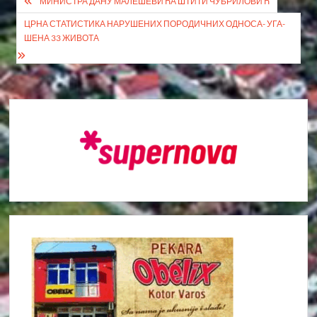
Кретање
МИНИСТРА ДАНУ МАЛЕШЕВИЋА ШТИТИ ЧУБРИЛОВИЋ
чланка
ЦРНА СТАТИСТИКА НА­РУ­ШЕ­НИХ ПО­РО­ДИ­ЧНИХ ОДНО­СА- УГА­
ШЕ­НА 33 ЖИ­ВО­ТА