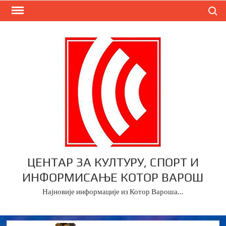
Skip
Search
to
content
ЦЕНТАР ЗА КУЛТУРУ, СПОРТ И
ИНФОРМИСАЊЕ КОТОР ВАРОШ
Најновије информације из Котор Вароша…