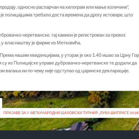
продају, односно распарчан на килограм или мање количине“,
 је полицајцима требало доста времена да дрогу истоваре, што
ровачко-неретванске, тај камион је регистрован за превоз
а у власништву је фирме из Метковића.
 Према нашим евиденцијама, у уторак је око 1.40 ишао за Црну Го
кли су из Полицијске управе дубровачко-неретванске те додали да
м вагања ни по чему није одступао од царинске декларације.
ПРИЈАВЕ ЗА 7. МЕЂУНАРОДНИ ШАХОВСКИ ТУРНИР „ЛУКА-ШИПРАГЕ 2018