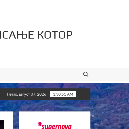
ИСАЊЕ КОТОР
Search for:
фтине лажи!”
Kотор Варош љепши него икад
Петак, август 07, 2026
1:30:52 AM