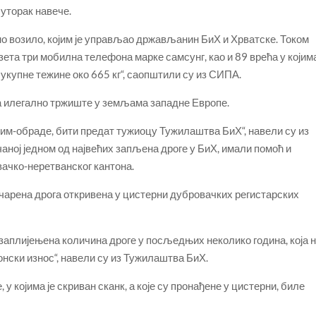
 уторак навече.
о возило, којим је управљао држављанин БиХ и Хрватске. Током
ета три мобилна телефона марке самсунг, као и 89 врећа у којим
, укупне тежине око 665 кг“, саопштили су из СИПА.
за илегално тржиште у земљама западне Европе.
крим-обраде, бити предат тужиоцу Тужилаштва БиХ“, навели су из
чаној једном од највећих запљена дроге у БиХ, имали помоћ и
ачко-неретванског кантона.
мчарена дрога откривена у цистерни дубровачких регистарских
 заплијењена количина дроге у посљедњих неколико година, која 
ски износ“, навели су из Тужилаштва БиХ.
, у којима је скриван сканк, а које су пронађене у цистерни, биле