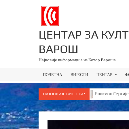
Skip
to
content
ЦЕНТАР ЗА КУЛ
ВАРОШ
Најновије информације из Котор Вароша…
ПОЧЕТНА
ВИЈЕСТИ
ЦЕНТАР
Ф
а све основце у Српској
Епископ Сергије брутално 
НАЈНОВИЈЕ ВИЈЕСТИ :