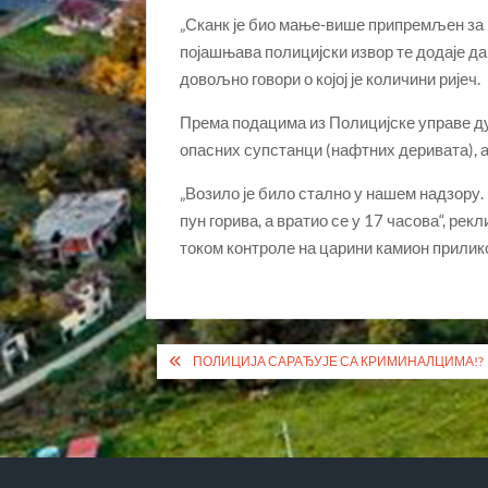
„Сканк је био мање-више припремљен за 
појашњава полицијски извор те додаје да
довољно говори о којој је количини ријеч.
Према подацима из Полицијске управе дуб
опасних супстанци (нафтних деривата), 
„Возило је било стално у нашем надзору.
пун горива, а вратио се у 17 часова“, ре
током контроле на царини камион прилико
Кретање
ПОЛИЦИЈА САРАЂУЈЕ СА КРИМИНАЛЦИМА!?
чланка