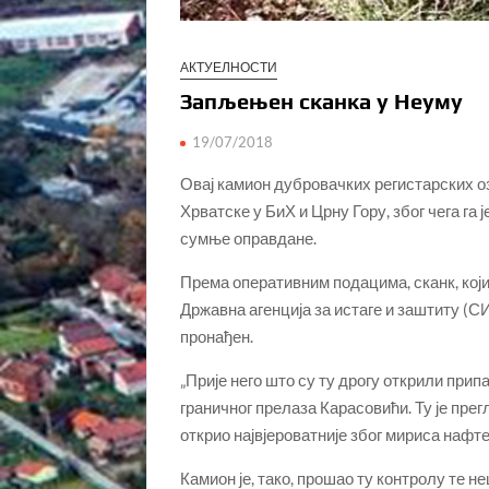
АКТУЕЛНОСТИ
Запљењен сканка у Неуму
19/07/2018
Овај камион дубровачких регистарских оз
Хрватске у БиХ и Црну Гору, због чега га 
сумње оправдане.
Према оперативним подацима, сканк, који 
Државна агенција за истаге и заштиту (СИП
пронађен.
„Прије него што су ту дрогу открили при
граничног прелаза Карасовићи. Ту је прег
открио највјероватније због мириса нафт
Камион је, тако, прошао ту контролу те н