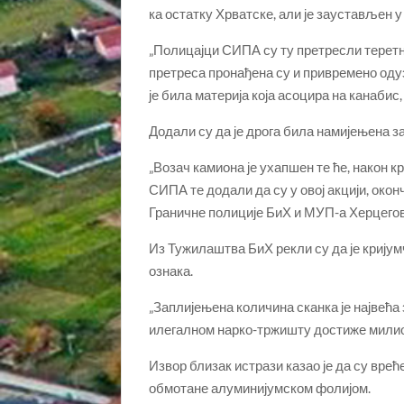
ка остатку Хрватске, али је заустављен у
„Полицајци СИПА су ту претресли теретн
претреса пронађена су и привремено одуз
је била материја која асоцира на канабис
Додали су да је дрога била намијењена 
„Возач камиона је ухапшен те ће, након 
СИПА те додали да су у овој акцији, окон
Граничне полиције БиХ и МУП-а Херцегов
Из Тужилаштва БиХ рекли су да је крију
ознака.
„Заплијењена количина сканка је највећа
илегалном нарко-тржишту достиже милион
Извор близак истрази казао је да су вреће
обмотане алуминијумском фолијом.