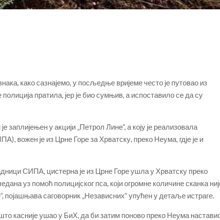
нака, како сазнајемо, у посљедње вријеме често је путовао из
је полиција пратила, јер је био сумњив, а испоставило се да су
је заплијењен у акцији „Петрол Лине“, а коју је реализовала
А), вожен је из Црне Горе за Хрватску, преко Неума, гдје је и
падници СИПА, цистерна је из Црне Горе ушла у Хрватску преко
ледана уз помоћ полицијског пса, који огромне количине сканка ниј
е“, појашњава саговорник „Независних“ упућен у детаље истраге.
ешто касније ушао у БиХ, да би затим поново преко Неума настави