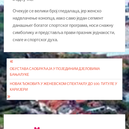
Очекује се велики број гледалаца, јер женско
надвлачење конопца, иако само један сегмент
данашњег богатог спортског програма, носи снажну
симболику и представља прави празник једнакости,
снаге и спортског духа.
Кретање
ОБУСТАВА САОБРАЋАЈА У ПОЈЕДИНИМ ДЈЕЛОВИМА
чланка
БАЊАЛУКЕ
НОВАК ЂОКОВИЋ У ЖЕНЕВСКОМ СПЕКТАКЛУ ДО 100. ТИТУЛЕ У
КАРИЈЕРИ