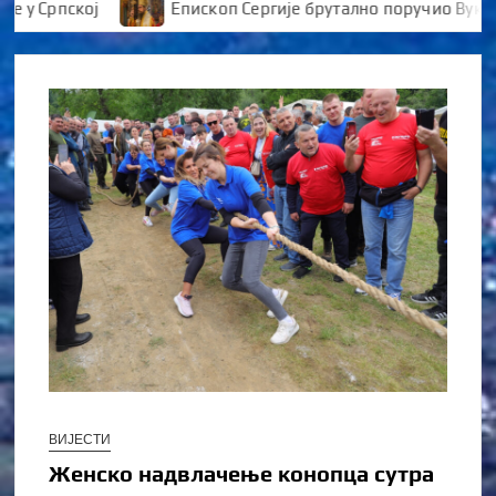
Српској
Епископ Сергије брутално поручио Вуканови
ВИЈЕСТИ
Женско надвлачење конопца сутра