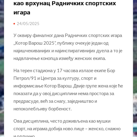
као врхунац Радничких спортских
игара
24/05/2025
У оквиру финалног дана Радничких спортских игара
,,Котор Варош 2025”, публику очекује један од
најишчекиванијих и најинспиративнијих дуела a то је
надвлачење конопца између женских екипа.
На терен стадиона у 17 часова излазе екипе Бор
Петрол/91 и Центра за културу, спорт и
информисање Котор Варош. Двије групе жена које ће
показати да у овој дисциплини нема простора за
предрасуде, већ за снагу, заједништво и
непоколебљиву борбеност.
Ова дисциплина, често доживљена као мушки
спорт, на играма добија ново лице – женско, снажно
и одлучно.