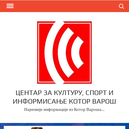
Skip
Search
to
content
ЦЕНТАР ЗА КУЛТУРУ, СПОРТ И
ИНФОРМИСАЊЕ КОТОР ВАРОШ
Најновије информације из Котор Вароша…