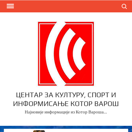
Skip
Search
to
content
ЦЕНТАР ЗА КУЛТУРУ, СПОРТ И
ИНФОРМИСАЊЕ КОТОР ВАРОШ
Најновије информације из Котор Вароша…