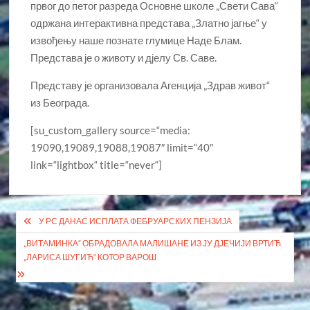
првог до петог разреда Основне школе „Свети Сава“
одржана интерактивна представа „Златно јагње“ у
извођењу наше познате глумице Наде Блам.
Представа је о животу и дјелу Св. Саве.
Представу је организовала Агенција „Здрав живот“
из Београда.
[su_custom_gallery source=“media:
19090,19089,19088,19087″ limit=“40″
link=“lightbox“ title=“never“]
Кретање
У РС ДАНАС ИСПЛАТА ФЕБРУАРСКИХ ПЕНЗИЈА
чланка
„ВИТАМИНКА“ ОБРАДОВАЛА МАЛИШАНЕ ИЗ ЈУ ДЈЕЧИЈИ ВРТИЋ
„ЛАРИСА ШУГИЋ“ КОТОР ВАРОШ