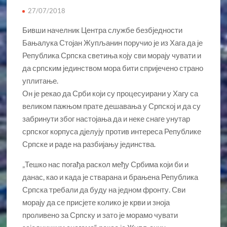
27/07/2018
Бивши начелник Центра службе безбједности
Бањалука Стојан Жупљанин поручио је из Хага да је
Република Српска светиња коју сви морају чувати и
да српским јединством мора бити спријечено страно
уплитање.
Он је рекао да Срби који су процесуирани у Хагу са
великом пажњом прате дешавања у Српској и да су
забринути због настојања да и неке снаге унутар
српског корпуса дјелују против интереса Републике
Српске и раде на разбијању јединства.
„Тешко нас погађа раскол међу Србима који би и
данас, као и када је стварана и брањена Република
Српска требали да буду на једном фронту. Сви
морају да се присјете колико је крви и зноја
проливено за Српску и зато је морамо чувати