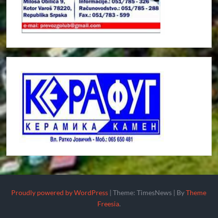
Proudly powered by WordPress
|
Theme: TimesNews
|
By
Theme
Freesia
.