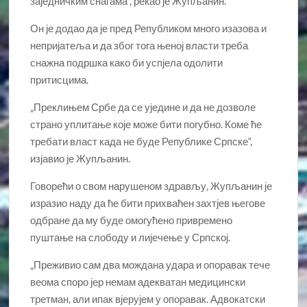
заједничким снагама“, рекао је Жупљанин.
Он је додао да је пред Републиком много изазова и
непријатеља и да због тога њеној власти треба
снажна подршка како би успјела одолити
притисцима.
„Преклињем Србе да се уједине и да не дозволе
страно уплитање које може бити погубно. Коме ће
требати власт када не буде Републике Српске“,
изјавио је Жупљанин.
Говорећи о свом нарушеном здрављу, Жупљанин је
изразио наду да ће бити прихваћен захтјев његове
одбране да му буде омогућено привремено
пуштање на слободу и лијечење у Српској.
„Преживио сам два мождана удара и опоравак тече
веома споро јер немам адекватан медицински
третман, али ипак вјерујем у опоравак. Адвокатски