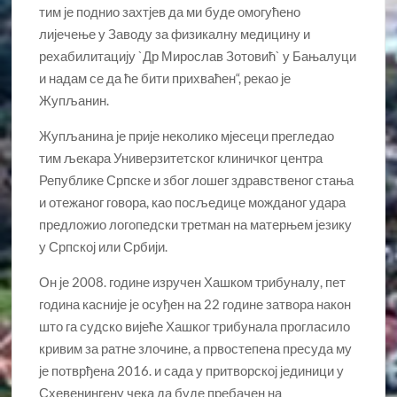
тим је поднио захтјев да ми буде омогућено
лијечење у Заводу за физикалну медицину и
рехабилитацију `Др Мирослав Зотовић` у Бањалуци
и надам се да ће бити прихваћен“, рекао је
Жупљанин.
Жупљанина је прије неколико мјесеци прегледао
тим љекара Универзитетског клиничког центра
Републике Српске и због лошег здравственог стања
и отежаног говора, као посљедице можданог удара
предложио логопедски третман на матерњем језику
у Српској или Србији.
Он је 2008. године изручен Хашком трибуналу, пет
година касније је осуђен на 22 године затвора након
што га судско вијеће Хашког трибунала прогласило
кривим за ратне злочине, а првостепена пресуда му
је потврђена 2016. и сада у притворској јединици у
Схевенингену чека да буде пребачен на