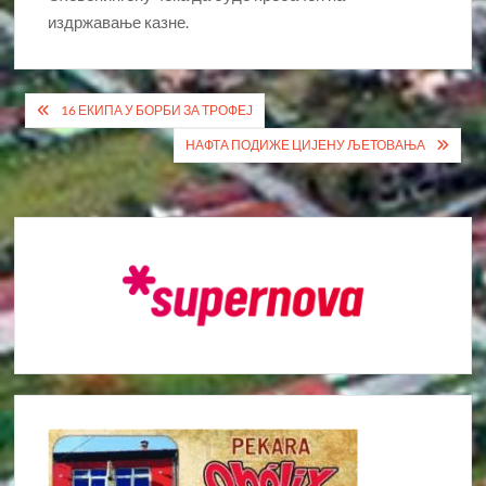
издржавање казне.
Кретање
16 ЕКИПА У БОРБИ ЗА ТРОФЕЈ
чланка
НАФТА ПОДИЖЕ ЦИЈЕНУ ЉЕТОВАЊА