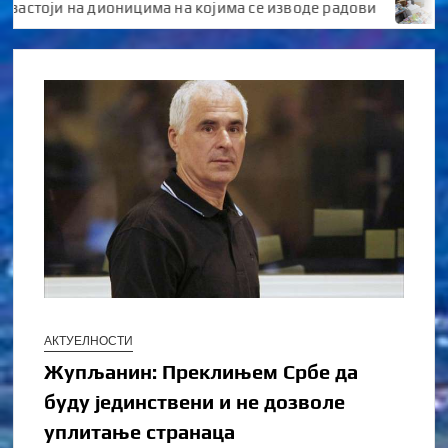
оји на дионицима на којима се изводе радови
Обезби
АКТУЕЛНОСТИ
Жупљанин: Преклињем Србе да
буду јединствени и не дозволе
уплитање странаца