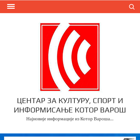
Skip
Search
to
content
ЦЕНТАР ЗА КУЛТУРУ, СПОРТ И
ИНФОРМИСАЊЕ КОТОР ВАРОШ
Најновије информације из Котор Вароша…