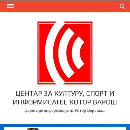
Skip
Search
to
content
ЦЕНТАР ЗА КУЛТУРУ, СПОРТ И
ИНФОРМИСАЊЕ КОТОР ВАРОШ
Најновије информације из Котор Вароша…