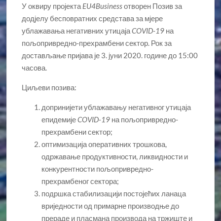
У оквиру пројекта
EU4Business
отворен Позив за
додјелу бесповратних средстава за мјере
ублажавања негативних утицаја
COVID-19
на
пољопривредно-прехрамбени сектор. Рок за
достављање пријава је 3. јуни 2020. године до 15:00
часова.
Циљеви позива:
допринијети ублажавању негативног утицаја
епидемије
COVID-19
на пољопривредно-
прехрамбени сектор;
оптимизација оперативних трошкова,
одржавање продуктивности, ликвидности и
конкурентности пољопривредно-
прехрамбеног сектора;
подршка стабилизацији постојећих ланаца
вриједности од примарне производње до
прераде и пласмана производа на тржиште и