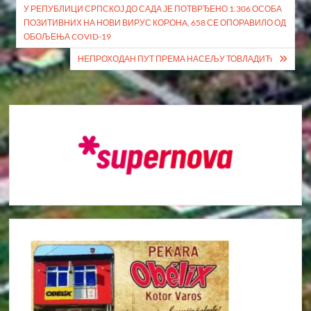
У РЕПУБЛИЦИ СРПСКОЈ ДО САДА ЈЕ ПОТВРЂЕНО 1.306 ОСОБА
чланка
ПОЗИТИВНИХ НА НОВИ ВИРУС КОРОНA, 658 СЕ ОПОРАВИЛО ОД
ОБОЉЕЊА COVID-19
НЕПРОХОДАН ПУТ ПРЕМА НАСЕЉУ ТОВЛАДИЋ