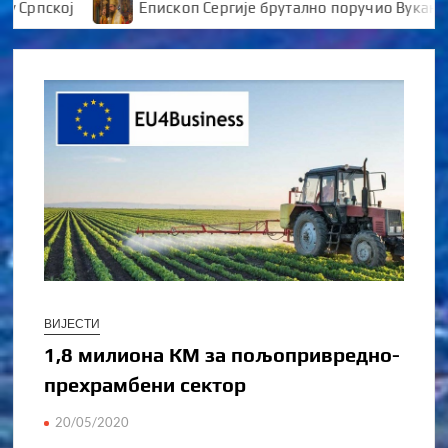
пској
Епископ Сергије брутално поручио Вукановићу
ВИЈЕСТИ
1,8 милиона КМ за пољопривредно-
прехрамбени сектор
20/05/2020