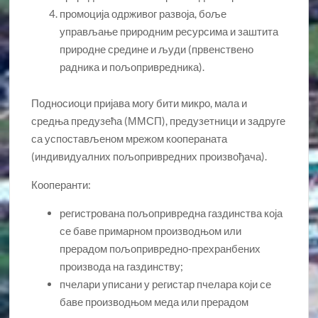
промоција одрживог развоја, боље
управљање природним ресурсима и заштита
природне средине и људи (првенствено
радника и пољопривредника).
Подносиоци пријава могу бити микро, мала и
средња предузећа (ММСП), предузетници и задруге
са успостављеном мрежом коопераната
(индивидуалних пољопривредних произвођача).
Кооперанти:
регистрована пољопривредна газдинства која
се баве примарном производњом или
прерадом пољопривредно-прехранбених
производа на газдинству;
пчелари уписани у регистар пчелара који се
баве производњом меда или прерадом