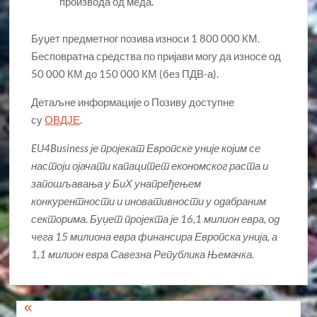
производа од меда.
Буџет предметног позива износи 1 800 000 КМ.
Бесповратна средства по пријави могу да износе од
50 000 КМ до 150 000 КМ (без ПДВ-а).
Детаљне информације о Позиву доступне
су
ОВДЈЕ
.
EU4Business
је пројекат Европске уније којим се
настоји ојачати капацитет економског раста и
запошљавања у БиХ унапређењем
конкурентности и иновативности у одабраним
секторима. Буџет пројекта је 16,1 милион евра, од
чега 15 милиона евра финансира Европска унија, а
1,1 милион евра Савезна Република Њемачка.
Кретање