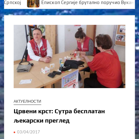
пској
Епископ Сергије брутално поручио Вукановићу
АКТУЕЛНОСТИ
Црвени крст: Сутра бесплатан
љекарски преглед
03/04/2017