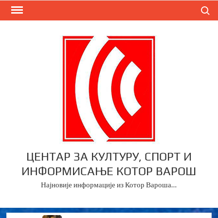
Skip
Search
to
content
ЦЕНТАР ЗА КУЛТУРУ, СПОРТ И
ИНФОРМИСАЊЕ КОТОР ВАРОШ
Најновије информације из Котор Вароша…