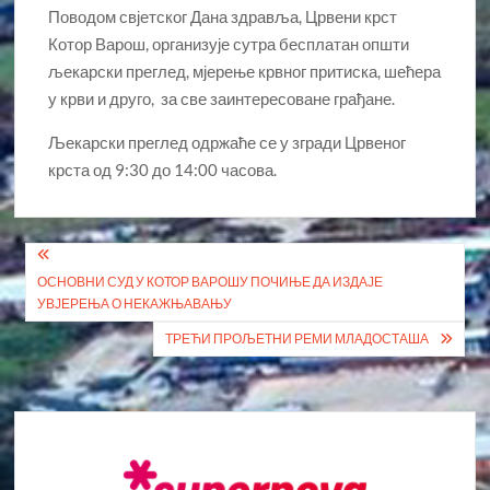
Поводом свјетског Дана здравља, Црвени крст
Котор Варош, организује сутра бесплатан општи
љекарски преглед, мјерење крвног притиска, шећера
у крви и друго, за све заинтересоване грађане.
Љекарски преглед одржаће се у згради Црвеног
крста од 9:30 до 14:00 часова.
Кретање
ОСНОВНИ СУД У КОТОР ВАРОШУ ПОЧИЊЕ ДА ИЗДАЈЕ
чланка
УВЈЕРЕЊА О НЕКАЖЊАВАЊУ
ТРЕЋИ ПРОЉЕТНИ РЕМИ МЛАДОСТАША