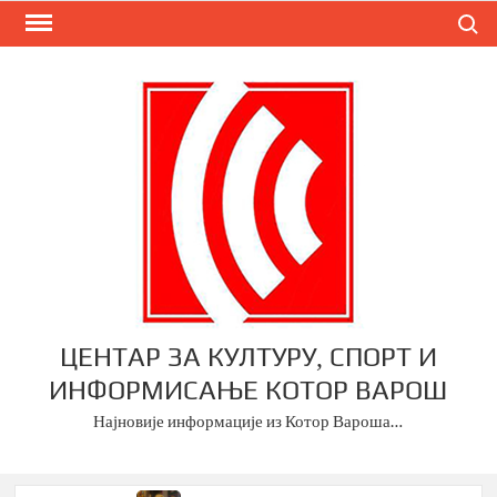
Skip
Search
to
content
ЦЕНТАР ЗА КУЛТУРУ, СПОРТ И
ИНФОРМИСАЊЕ КОТОР ВАРОШ
Најновије информације из Котор Вароша…