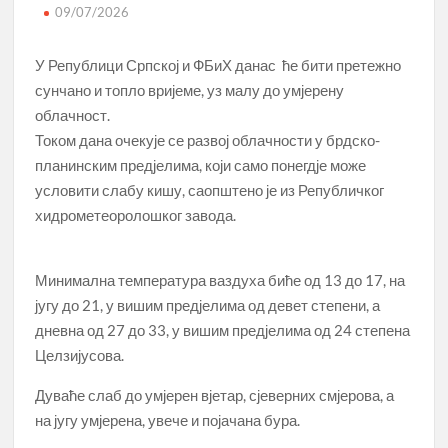
09/07/2026
У Републици Српској и ФБиХ данас ће бити претежно
сунчано и топло вријеме, уз малу до умјерену
облачност.
Током дана очекује се развој облачности у брдско-
планинским предјелима, који само понегдје може
условити слабу кишу, саопштено је из Републичког
хидрометеоролошког завода.
Минимална температура ваздуха биће од 13 до 17, на
југу до 21, у вишим предјелима од девет степени, а
дневна од 27 до 33, у вишим предјелима од 24 степена
Целзијусова.
Дуваће слаб до умјерен вјетар, сјеверних смјерова, а
на југу умјерена, увече и појачана бура.