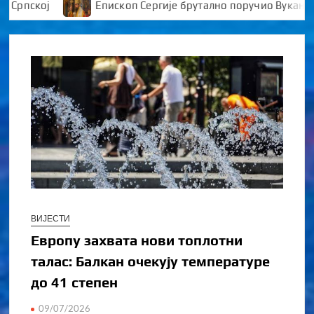
ској
Епископ Сергије брутално поручио Вукановићу 
ВИЈЕСТИ
Европу захвата нови топлотни
талас: Балкан очекују температуре
до 41 степен
09/07/2026