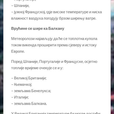
– Шпанији,
– јужној Француској, гдје високе температуре и ниска
влажност ваздуха погодују брзом ширењу ватре.
Врућине се шире ка Балкану
Метеоролози најављују да ће се топлотна купола
током викенда проширити према сјеверу и истоку
Европе.
Поред Шпаније, Португалије и Француске, осјетно
топлије вријеме очекује се и у:
– Великој Британији;
– Њемачкој;
– земљама Бенелукса;
– Италији;
– земљама Балкана.
У Великој Британији температуре би могле достићи