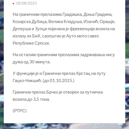
18/08/2025
На граничним прелазима Градишка, Доња Градина,
Козарска Дубица, Велика Кладуша, Изачић, Орашје,
Делеуша и Зупци појачана је фреквенција возила на
излазу из БиХ, саопштио је Ауто-мото савез
Републике Српске.
На осталим граничним прелазима задржавања нису
дужа од 30 минута.
У функцији је и Гранични прелаз Крстац на путу
Гацко-Никшић. (до 01.10.2025.)
Гранични прелаз Брчко је отворен за путничка
возила до 3,5 тона.
(РТРС)