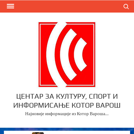
Skip
Search
to
content
ЦЕНТАР ЗА КУЛТУРУ, СПОРТ И
ИНФОРМИСАЊЕ КОТОР ВАРОШ
Најновије информације из Котор Вароша…