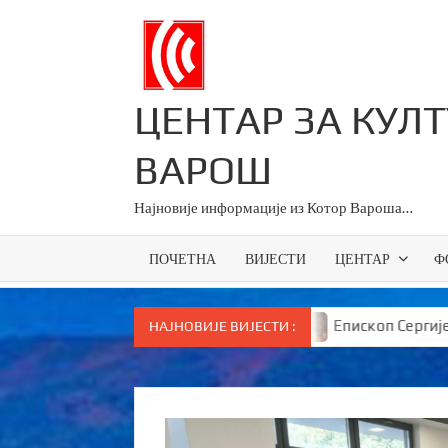
Skip
to
content
ЦЕНТАР ЗА КУЛ
ВАРОШ
Најновије информације из Котор Вароша…
ПОЧЕТНА
ВИЈЕСТИ
ЦЕНТАР
Ф
ве основце у Српској
Епископ Сергије брутално пор
НАЈНОВИЈЕ ВИЈЕСТИ :