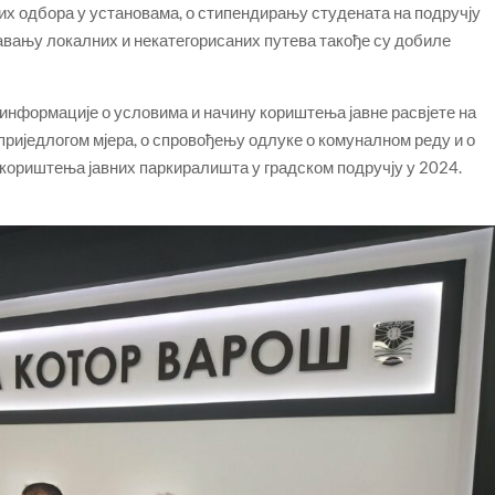
х одбора у установама, о стипендирању студената на подручју
жавању локалних и некатегорисаних путева такође су добиле
информације о условима и начину кориштења јавне расвјете на
приједлогом мјера, о спровођењу одлуке о комуналном реду и о
кориштења јавних паркиралишта у градском подручју у 2024.