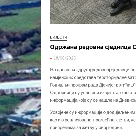
ВИЈЕСТИ
Одржана редовна сједница 
18/08/2025
На данашњој другој редовној сједници л
намјенских средстава територијалне ватр
Годишњи програм рада Дјечијег вртића „Л
Одборници су усвојили извјештај о посло
информација које су се нашле на Дневно
Усвојене су информације о додијељеним
као и о реализованој прољећној сјетви, у
припремама за жетву у овој години.