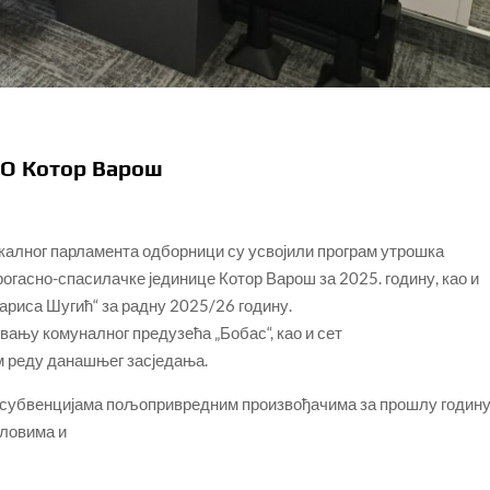
СО Котор Варош
окалног парламента одборници су усвојили програм утрошка
огасно-спасилачке јединице Котор Варош за 2025. годину, као и
ариса Шугић“ за радну 2025/26 годину.
вању комуналног предузећа „Бобас“, као и сет
м реду данашњег засједања.
 субвенцијама пољопривредним произвођачима за прошлу годину
словима и