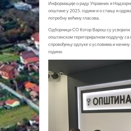
Информације о раду Управних и Надзорни
општине у 2025. години и о стању и одр
потребну већину гласова.
Одборници СО Котор Варош су усвојили 
општинском територијалном подручју са 
спровођењу одлуке о условима и начину 
години.