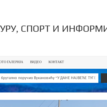
ТУРУ, СПОРТ И ИНФОР
ОТО ГАЛЕРИЈА
ВИДЕО
КОНТАКТ
кановићу “У ДАНЕ НАЈВЕЋЕ ТУГЕ ШИРИШ ОТРОВ и јефтине ла