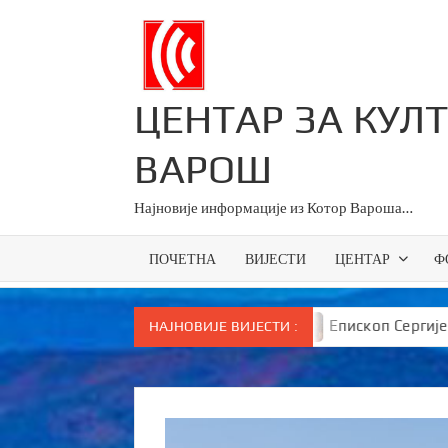
Skip
to
content
ЦЕНТАР ЗА КУЛ
ВАРОШ
Најновије информације из Котор Вароша…
ПОЧЕТНА
ВИЈЕСТИ
ЦЕНТАР
Ф
це у Српској
Епископ Сергије брутално поручио Ву
НАЈНОВИЈЕ ВИЈЕСТИ :