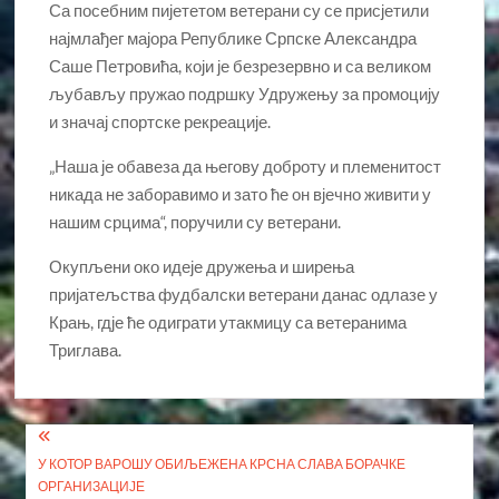
Са посебним пијететом ветерани су се присјетили
најмлађег мајора Републике Српске Александра
Саше Петровића, који је безрезервно и са великом
љубављу пружао подршку Удружењу за промоцију
и значај спортске рекреације.
„Наша је обавеза да његову доброту и племенитост
никада не заборавимо и зато ће он вјечно живити у
нашим срцима“, поручили су ветерани.
Окупљени око идеје дружења и ширења
пријатељства фудбалски ветерани данас одлазе у
Крањ, гдје ће одиграти утакмицу са ветеранима
Триглава.
Кретање
У КОТОР ВАРОШУ ОБИЉЕЖЕНА КРСНА СЛАВА БОРАЧКЕ
чланка
ОРГАНИЗАЦИЈЕ