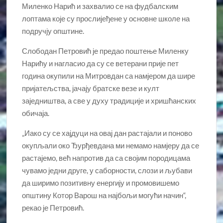
Миленко Нарић и захвалио се на фудбалским
лоптама које су прослијеђене у основне школе на
подручју општине.
Слободан Петровић је предао поштење Миленку
Нарићу и нагласио да су се ветерани прије пет
година окупили на Митровдан са намјером да шире
пријатељства, јачају братске везе и култ
заједништва, а све у духу традиције и хришћанских
обичаја.
„Иако су се хајдуци на овај дан растајали и поново
окупљали око Ђурђевдана ми немамо намјеру да се
растајемо, већ напротив да са својим породицама
чувамо једни друге, у саборности, слози и љубави
да ширимо позитивну енергију и промовишемо
општину Котор Варош на најбољи могући начин“,
рекао је Петровић.