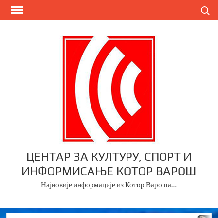
Skip
Search
to
content
ЦЕНТАР ЗА КУЛТУРУ, СПОРТ И
ИНФОРМИСАЊЕ КОТОР ВАРОШ
Најновије информације из Котор Вароша…