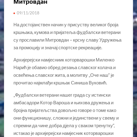
Митровдан
09/11/2018
На достојанствен начин у присуству великог броја
кршњака, кумова и пријатеља фудбалски ветерани
су прославили Митровдан – крсну славу Удружења
за промоцију и значај спортске рекреације.
Архијерејски намјесниик которварошки Миленко
Нарић је обавио обред резања славског колача и
освећења славског жита, а молитву „Оче наш“ је
прочитао најмлађи кршњак Синиша Вуковић.
„Фудбалски ветерани нашег града су истински
амбасадори Котор Вароша и њихова дружења и
бројна пријатељства довољно говоре о томе како
они функционишу, сложни и јединствени у свему и
спремни да чине добра дјела у сваком тренутку“,
истакао је архијерејски намјесник которварошки