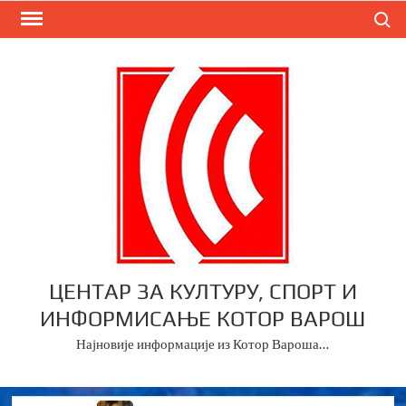
Skip
Search
to
content
ЦЕНТАР ЗА КУЛТУРУ, СПОРТ И
ИНФОРМИСАЊЕ КОТОР ВАРОШ
Најновије информације из Котор Вароша…