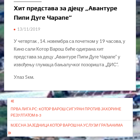
Хит представа за дјецу „Авантуре
Пипи Дуге Чарапе“
13/11/2019
У четвртак , 14. новембра са почетком у 19 часова, у
Кино сали Котор Варош биће одиграна хит
представа за децу „Авантуре Пипи Дуге Чарапе“ у
извођењу глумаца бањалучког позоришта „ДИС“.
Улаз 5км.
Кретање
ПРВА ЛИГА РС: KОТОР ВАРОШ СИГУРАН ПРОТИВ ЈАХОРИНЕ
чланка
РЕЗУЛТАТОМ 8-3
МЈЕСНА ЗАЈЕДНИЦА КОТОР ВАРОШ НА УСЛУЗИ ГРАЂАНИМА