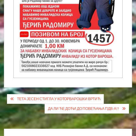
Кретање
ТЕТА ЈЕСЕН СТИГЛА У КОТОРВАРОШКИ ВРТИЋ
чланка
ДА ЛИ ЋЕ ДОЋИ ДО ПОВЕЋАЊА ПДВ-А!?