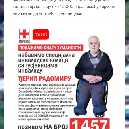
колица која коштају око 15.000 евра помоћу којих би
сам могао да се креће степеницама.