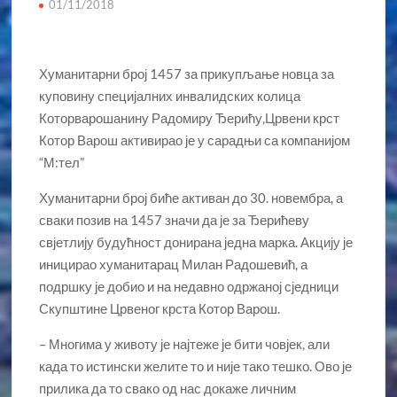
01/11/2018
Хуманитарни број 1457 за прикупљање новца за
куповину специјалних инвалидских колица
Которварошанину Радомиру Ђерићу,Црвени крст
Котор Варош активирао је у сарадњи са компанијом
“М:тел”
Хуманитарни број биће активан до 30. новембра, а
сваки позив на 1457 значи да је за Ђерићеву
свјетлију будућност донирана једна марка. Акцију је
иницирао хуманитарац Милан Радошевић, а
подршку је добио и на недавно одржаној сједници
Скупштине Црвеног крста Котор Варош.
– Многима у животу је најтеже је бити човјек, али
када то истински желите то и није тако тешко. Ово је
прилика да то свако од нас докаже личним