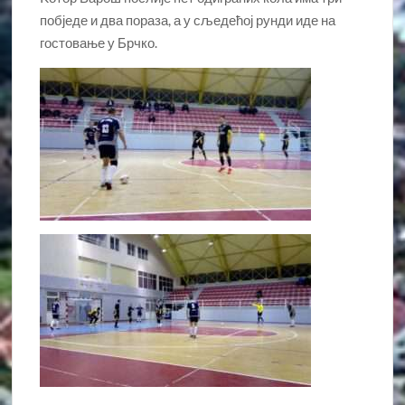
побједе и два пораза, а у сљедећој рунди иде на
гостовање у Брчко.