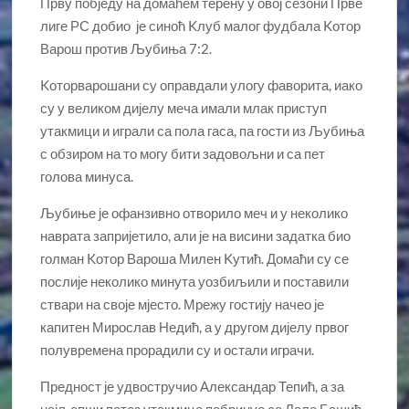
Прву побједу на домаћем терену у овој сезони Прве
лиге РС добио је синоћ Kлуб малог фудбала Kотор
Варош против Љубиња 7:2.
Kоторварошани су оправдали улогу фаворита, иако
су у великом дијелу меча имали млак приступ
утакмици и играли са пола гаса, па гости из Љубиња
с обзиром на то могу бити задовољни и са пет
голова минуса.
Љубиње је офанзивно отворило меч и у неколико
наврата запријетило, али је на висини задатка био
голман Kотор Вароша Милен Kутић. Домаћи су се
послије неколико минута уозбиљили и поставили
ствари на своје мјесто. Мрежу гостију начео је
капитен Мирослав Недић, а у другом дијелу првог
полувремена прорадили су и остали играчи.
Предност је удвостручио Александар Тепић, а за
најљепши потез утакмице побринуо се Лале Башић