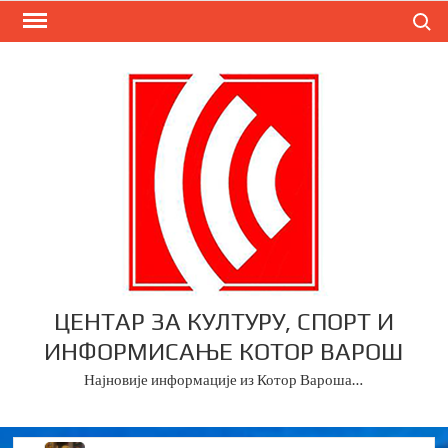
Skip
Search
to
content
ЦЕНТАР ЗА КУЛТУРУ, СПОРТ И
ИНФОРМИСАЊЕ КОТОР ВАРОШ
Најновије информације из Котор Вароша…