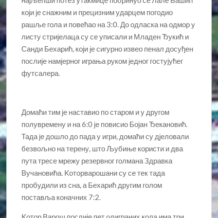
који је снажним и прецизним ударцем погодио
рашље гола и повећао на 3:0. До одласка на одмор у
листу стријелаца су се уписали и Младен Ђукић и
Санди Бехарић, који је сигурно извео пенал досуђен
послије намјерног играња руком једног гостујућег
футсалера.
Домаћи тим је наставио по старом и у другом
полувремену и на 6:0 је повисио Бојан Ђекановић.
Тада је дошло до пада у игри, домаћи су дјеловали
безвољно на терену, што Љубиње користи и два
пута тресе мрежу резервног голмана Здравка
Вучановића. Kоторварошани су се тек тада
пробудили из сна, а Бехарић другим голом
поставља коначних 7:2.
Kотор Варош послије пет одиграних кола има три