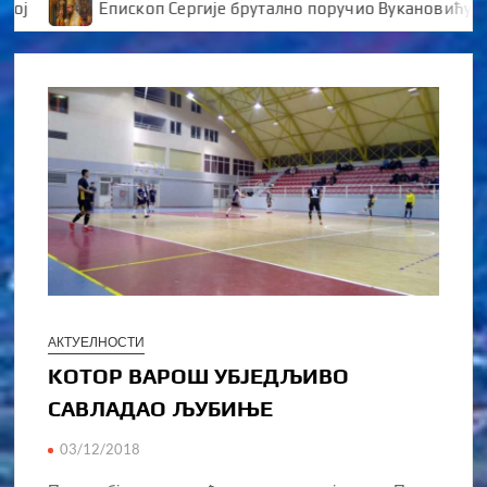
Епископ Сергије брутално поручио Вукановићу “У ДА
АКТУЕЛНОСТИ
KОТОР ВАРОШ УБЈЕДЉИВО
САВЛАДАО ЉУБИЊЕ
03/12/2018