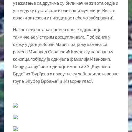
уважавање са другима су били начин живота овдје и
у том духу су стасали и ови наши мученици. Ви сте
српски витезови и никада вас нећемо заборавити“.
Након освјештања спомен плоче одржано је
такмичење у старим досциплинама. Побједник у
скоку у даљ је Зоран Марић, бацању камена са
рамена Милорад Савановић Круле а у навлачењу
конопца побједу је однијела фамилија Ивановић.
Своју „сопру“ ове године је имало и ЗУ „Крушево
Брдо“ из Ђурђева а присутне су забављале изворне
групе „Жубор Врбање“ и „Изворни глас“.