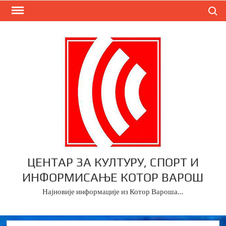
Skip
Search
to
content
ЦЕНТАР ЗА КУЛТУРУ, СПОРТ И
ИНФОРМИСАЊЕ КОТОР ВАРОШ
Најновије информације из Котор Вароша…