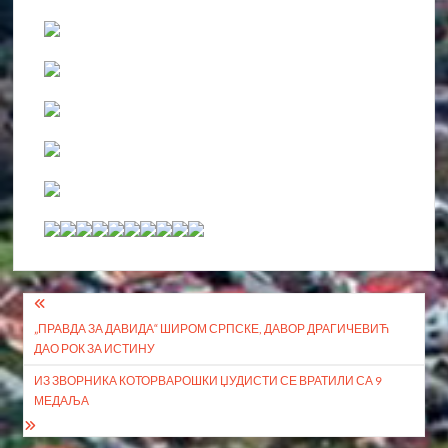
Кретање
„ПРАВДА ЗА ДАВИДА“ ШИРОМ СРПСКЕ, ДАВОР ДРАГИЧЕВИЋ
чланка
ДАО РОК ЗА ИСТИНУ
ИЗ ЗВОРНИКА КОТОРВАРОШКИ ЏУДИСТИ СЕ ВРАТИЛИ СА 9
МЕДАЉА