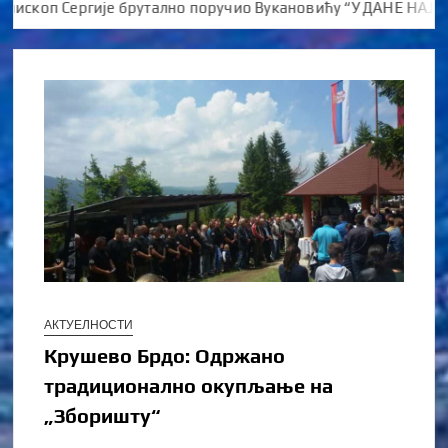
оп Сергије брутално поручио Вукановићу “У ДАНЕ НАЈВЕЋЕ 
АКТУЕЛНОСТИ
Крушево Брдо: Одржано
традиционално окупљање на
„Зборишту“