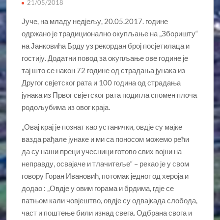
21/05/2018
Јуче, на младу недјељу, 20.05.2017. године
одржано је традиционално окупљање на „Зборишту“
на Јанковића Брду уз рекордан број посјетилаца и
гостију. Додатни повод за окупљање ове године је
тај што се након 72 године од страдања јунака из
Другог свјетског рата и 100 година од страдања
јунака из Првог свјетског рата подигла спомен плоча
родољубима из овог краја.
„Овај крај је познат као устанички, овдје су мајке
вазда рађале јунаке и ми са поносом можемо рећи
да су наши преци учесници готово свих војни на
неправду, освајаче и тлачитеље“ – рекао је у свом
говору Горан Ивановић, потомак једног од хероја и
додао : „Овдје у овим горама и брдима, гдје се
патњом кали човјештво, овдје су одвајкада слобода,
част и поштење били изнад свега. Одбрана свога и