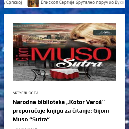
пској
Епископ Сергије брутално поручио Вукановић
АКТУЕЛНОСТИ
Narodna biblioteka „Kotor Varoš“
preporučuje knjigu za čitanje: Gijom
Muso “Sutra”