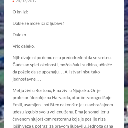
24/02/2017
O knjizi:
Dokle se može ići iz ljubavi?
Daleko.
Vrlo daleko.
Njih dvoje ni po čemu nisu predodređeni da se sretnu.
Čudesan splet okolnosti, možda čak i sudbina, učiniće
da požele da se upoznaju . . . Ali stvari nisu tako
jednostavne . . .
Metju živi u Bostonu, Ema živi u Njujorku. On je
profesor filozofije na Harvardu, otac četvorogodišnje
Emili, usamljen i potišten nakon što je u saobraćajnom
udesu izgubio svoju voljenu ženu. Ema je somelijer u
čuvenom njujorškom restoranu koja je poslije niza
loših veza u potrazi za pravom ljubavlju. Jednoga dana