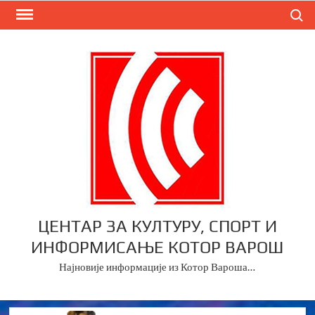
Skip
Search
to
content
ЦЕНТАР ЗА КУЛТУРУ, СПОРТ И
ИНФОРМИСАЊЕ КОТОР ВАРОШ
Најновије информације из Котор Вароша…