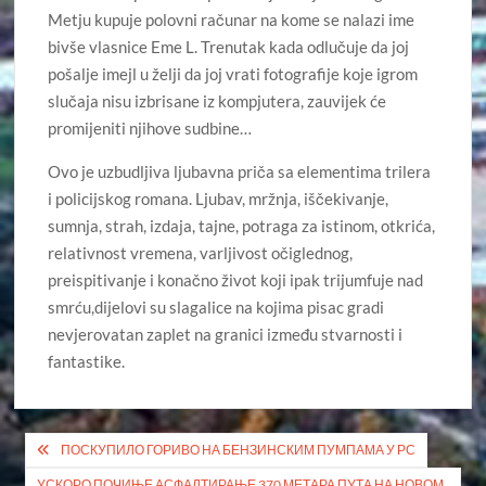
Metju kupuje polovni računar na kome se nalazi ime
bivše vlasnice Eme L. Trenutak kada odlučuje da joj
pošalje imejl u želji da joj vrati fotografije koje igrom
slučaja nisu izbrisane iz kompjutera, zauvijek će
promijeniti njihove sudbine…
Ovo je uzbudljiva ljubavna priča sa elementima trilera
i policijskog romana. Ljubav, mržnja, iščekivanje,
sumnja, strah, izdaja, tajne, potraga za istinom, otkrića,
relativnost vremena, varljivost očiglednog,
preispitivanje i konačno život koji ipak trijumfuje nad
smrću,dijelovi su slagalice na kojima pisac gradi
nevjerovatan zaplet na granici između stvarnosti i
fantastike.
Кретање
ПОСКУПИЛО ГОРИВО НА БЕНЗИНСКИМ ПУМПАМА У РС
чланка
УСКОРО ПОЧИЊЕ АСФАЛТИРАЊЕ 370 МЕТАРА ПУТА НА НОВОМ