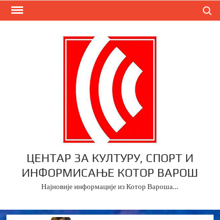
Skip
Search
to
content
ЦЕНТАР ЗА КУЛТУРУ, СПОРТ И
ИНФОРМИСАЊЕ КОТОР ВАРОШ
Најновије информације из Котор Вароша…