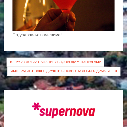
Па, уздравље нам свима!
Кретање
29.200 KM ЗА САНАЦИЈУ ВОДОВОДА У ШИПРАГАМА
чланка
ИМПЕРАТИВ СВАКОГ ДРУШТВА- ПРАВО НА ДОБРО ЗДРАВЉЕ