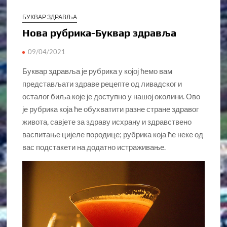
БУКВАР ЗДРАВЉА
Нова рубрика-Буквар здрављa
09/04/2021
Буквар здравља је рубрика у којој ћемо вам
представљати здраве рецепте од ливадског и
осталог биља које је доступно у нашој околини. Ово
је рубрика која ће обухватити разне стране здравог
живота, савјете за здраву исхрану и здравствено
васпитање цијеле породице; рубрика која ће неке од
вас подстакети на додатно истраживање.