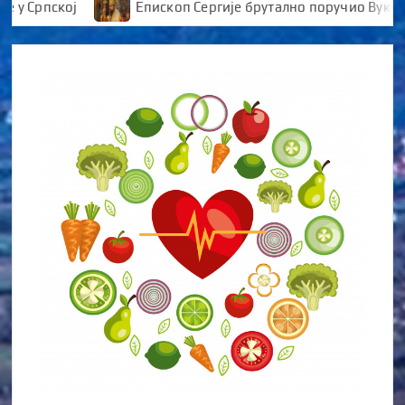
рпској
Епископ Сергије брутално поручио Вукановић