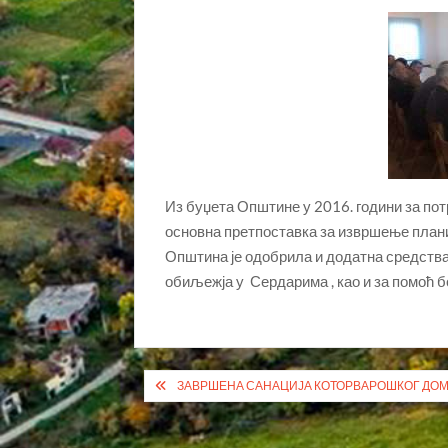
Из буџета Општине у 2016. години за пот
основна претпоставка за извршење план
Општина је одобрила и додатна средства
обиљежја у Сердарима , као и за помоћ б
Кретање
ЗАВРШЕНА САНАЦИЈА КОТОРВАРОШКОГ ДО
чланка