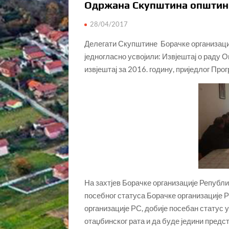
Одржана Скупштина општинс
28/04/2017
Делегати Скупштине Борачке организаци
једногласно усвојили: Извјештај о раду 
извјештај за 2016. годину, приједлог Про
На захтјев Борачке организације Републи
посебног статуса Борачке организације 
организације РС, добије посебан статус
отаџбинског рата и да буде једини предс