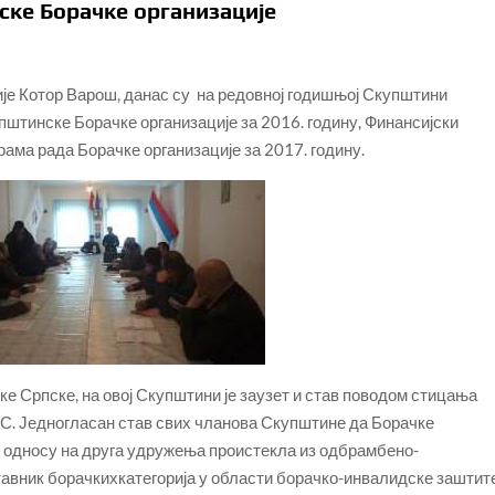
ке Борачке организације
је Котор Варош, данас су на редовној годишњој Скупштини
Општинске Борачке организације за 2016. годину, Финансијски
грама рада Борачке организације за 2017. годину.
ке Српске, на овој Скупштини је заузет и став поводом стицања
РС. Једногласан став свих чланова Скупштине да Борачке
 у односу на друга удружења проистекла из одбрамбено-
тавник борачкихкатегорија у области борачко-инвалидске заштит