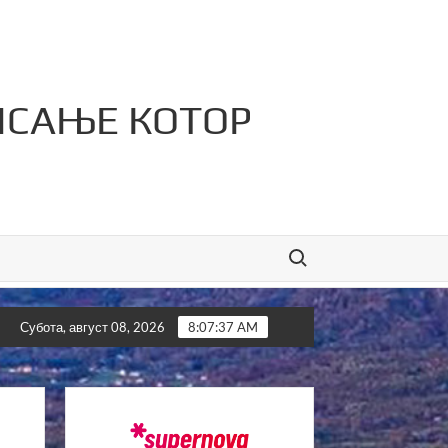
ИСАЊЕ КОТОР
Search for:
В и јефтине лажи!”
Kотор Варош љепши него икад
Субота, август 08, 2026
8:07:38 AM