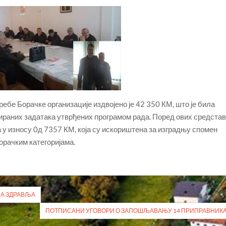
ребе Борачке организације издвојено је 42 350 КМ, што је била
ираних задатака утврђених програмом рада. Поред ових средста
 у износу 0д 7357 КМ, која су искориштена за изградњу спомен
орачким категоријама.
МА ЗДРАВЉА
ПОТПИСАНИ УГОВОРИ О ЗАПОШЉАВАЊУ 14 ПРИПРАВНИК