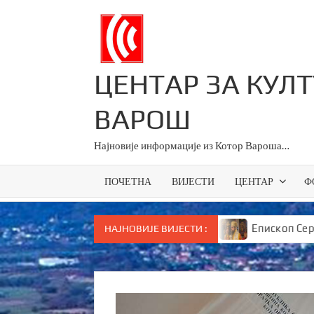
Skip
to
content
ЦЕНТАР ЗА КУЛ
ВАРОШ
Најновије информације из Котор Вароша…
ПОЧЕТНА
ВИЈЕСТИ
ЦЕНТАР
Ф
ници за све основце у Српској
Епископ Сергије бру
НАЈНОВИЈЕ ВИЈЕСТИ :