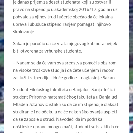
je danas prijem za deset studenata koji su ostvarili
pravo na stipendiju u akademskoj 2016/17. godini i uz
pohvale za njihov trud i učenje obećao da će lokalna
uprava i ubuduće stipendiranjem pomagati njihovo
školovanje.
Sakan je poručio da će vrata njegovog kabineta uvijek
biti otvorena za vrhunske studente.
– Nadam se da će vam ova sredstva pomoći s obzirom
na visoke troškove studija i da ćete učenjem i radom
zaslužiti stipendije i iduće godine – naglasio je Sakan.
Student Filološkog fakulteta u Banjaluci Sanja Tešić i
student Prirodno-matematičkog fakulteta u Banjaluci
Mladen Jotanović istakli su da će im stipendije olakšati
studiranje i da očekuju da će nakon školovanja uspjeti
da se zaposle u struci. Navodeći da im podrška
opštinske uprave mnogo znači, studenti su istakli da će