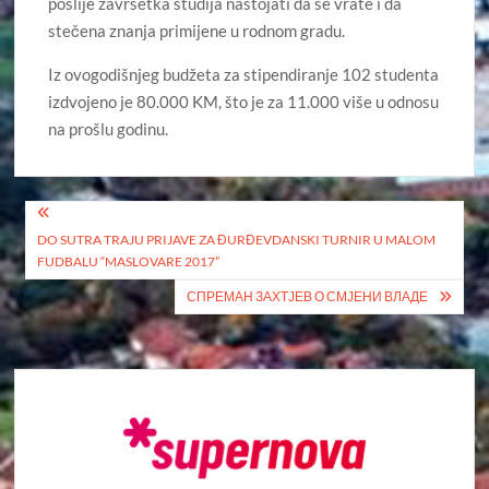
poslije završetka studija nastojati da se vrate i da
stečena znanja primijene u rodnom gradu.
Iz ovogodišnjeg budžeta za stipendiranje 102 studenta
izdvojeno je 80.000 KM, što je za 11.000 više u odnosu
na prošlu godinu.
Кретање
DO SUTRA TRAJU PRIJAVE ZA ĐURĐEVDANSKI TURNIR U MALOM
чланка
FUDBALU “MASLOVARE 2017”
СПРЕМАН ЗАХТЈЕВ О СМЈЕНИ ВЛАДЕ