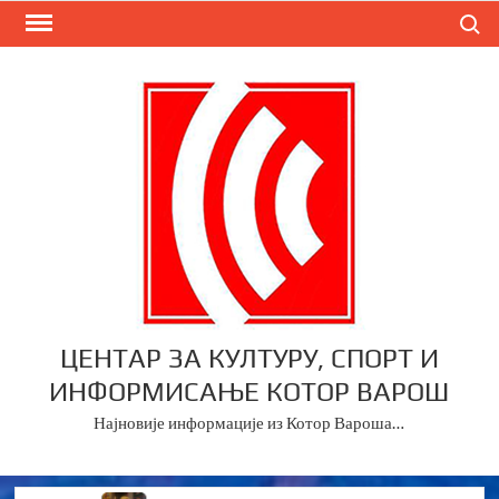
Skip
Search
to
content
ЦЕНТАР ЗА КУЛТУРУ, СПОРТ И
ИНФОРМИСАЊЕ КОТОР ВАРОШ
Најновије информације из Котор Вароша…