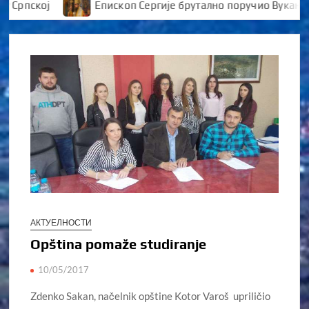
пској
Епископ Сергије брутално поручио Вукановић
АКТУЕЛНОСТИ
Opština pomaže studiranje
10/05/2017
Zdenko Sakan, načelnik opštine Kotor Varoš upriličio