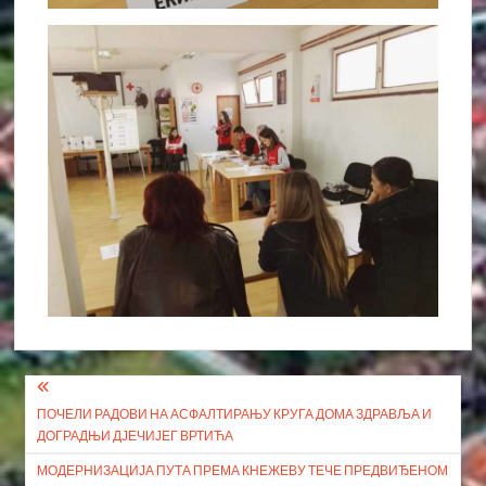
Кретање
ПОЧЕЛИ РАДОВИ НА АСФАЛТИРАЊУ КРУГА ДОМА ЗДРАВЉА И
чланка
ДОГРАДЊИ ДЈЕЧИЈЕГ ВРТИЋА
МОДЕРНИЗАЦИЈА ПУТА ПРЕМА КНЕЖЕВУ ТЕЧЕ ПРЕДВИЂЕНОМ