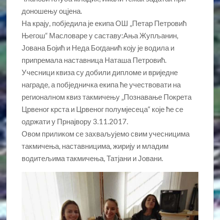
доношењу оцјена.
На крају, побједила је екипа ОШ „Петар Петровић
Његош“ Масловаре у саставу:Ања Жупљанин,
Јована Бојић и Неда Богданић коју је водила и
припремала наставница Наташа Петровић.
Учесници квиза су добили дипломе и вриједне
награде, а побједничка екипа ће учествовати на
регионалном квиз такмичењу „Познавање Покрета
Црвеног крста и Црвеног полумјесеца“ које ће се
одржати у Прнајвору 3.11.2017.
Овом приликом се захваљујемо свим учесницима
такмичења, наставницима, жирију и младим
водитељима такмичења, Татјани и Јовани.