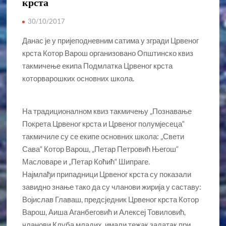
крста
30/10/2017
Данас је у пријеподневним сатима у згради Црвеног
крста Котор Варош организовано Општинско квиз
такмичење екипа Подмлатка Црвеног крста
которварошких основних школа.
На традиционалном квиз такмичењу „Познавање
Покрета Црвеног крста и Црвеног полумјесеца“
такмичиле су се екипе основних школа: „Свети
Сава“ Котор Варош, „Петар Петровић Његош“
Масловаре и „Петар Коћић“ Шипраге.
Најмлађи припадници Црвеног крста су показали
завидно знање тако да су чланови жирија у саставу:
Војислав Главаш, предсједник Црвеног крста Котор
Варош, Аиша Аганбеговић и Алексеј Товиловић,
чланови Клуба младих, имали тежак задатак при