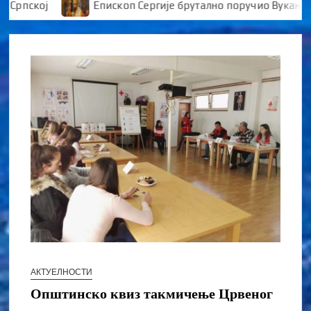
ској
Епископ Сергије брутално поручио Вукановићу 
АКТУЕЛНОСТИ
Општинско квиз такмичење Црвеног