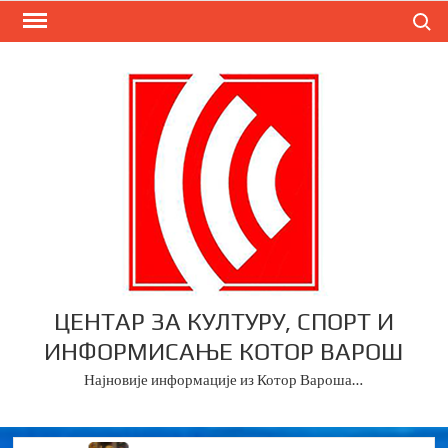
Skip
Search
to
content
ЦЕНТАР ЗА КУЛТУРУ, СПОРТ И
ИНФОРМИСАЊЕ КОТОР ВАРОШ
Најновије информације из Котор Вароша…