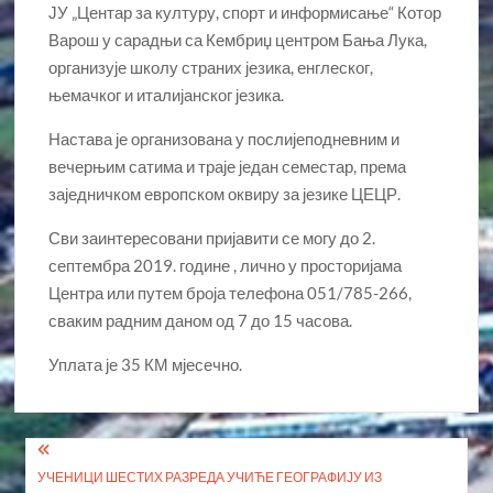
ЈУ „Центар за културу, спорт и информисање“ Котор
Варош у сарадњи са Кембриџ центром Бања Лука,
организује школу страних језика, енглеског,
њемачког и италијанског језика.
Настава је организована у послијеподневним и
вечерњим сатима и траје један семестар, према
заједничком европском оквиру за језике ЦЕЦР.
Сви заинтересовани пријавити се могу до 2.
септембра 2019. године , лично у просторијама
Центра или путем броја телефона 051/785-266,
сваким радним даном од 7 до 15 часова.
Уплата је 35 КМ мјесечно.
Кретање
УЧЕНИЦИ ШЕСТИХ РАЗРЕДА УЧИЋЕ ГЕОГРАФИЈУ ИЗ
чланка