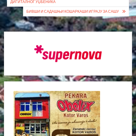
ДИГИТАЛНОГ УЏБЕНИКА
БИВШИ И САДАШЊИ КОШАРКАШИ ИГРАЈУ ЗА САШУ