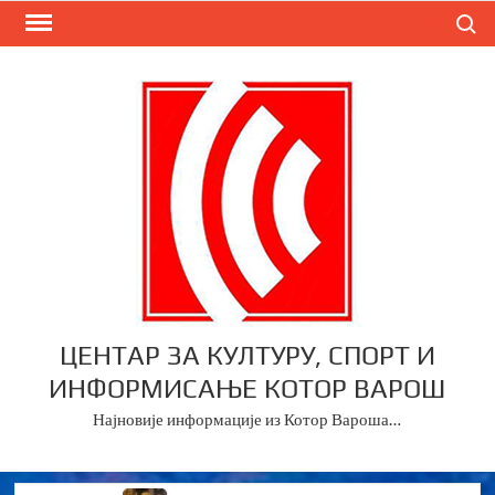
Skip
Search
to
content
ЦЕНТАР ЗА КУЛТУРУ, СПОРТ И
ИНФОРМИСАЊЕ КОТОР ВАРОШ
Најновије информације из Котор Вароша…