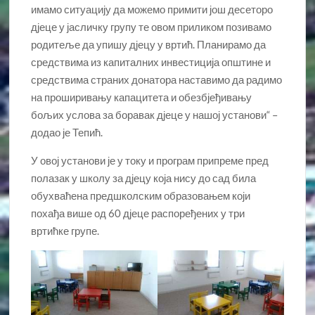
имамо ситуацију да можемо примити још десеторо
дјеце у јасличку групу те овом приликом позивамо
родитеље да упишу дјецу у вртић. Планирамо да
средствима из капиталних инвестиција општине и
средствима страних донатора наставимо да радимо
на проширивању капацитета и обезбјеђивању
бољих услова за боравак дјеце у нашој установи“ –
додао је Тепић.
У овој установи је у току и програм припреме пред
полазак у школу за дјецу која нису до сад била
обухваћена предшколским образовањем који
похађа више од 60 дјеце распоређених у три
вртићке групе.