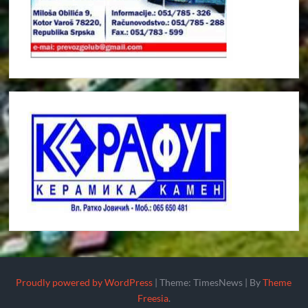
Proudly powered by WordPress
|
Theme: TimesNews
|
By
Theme
Freesia
.