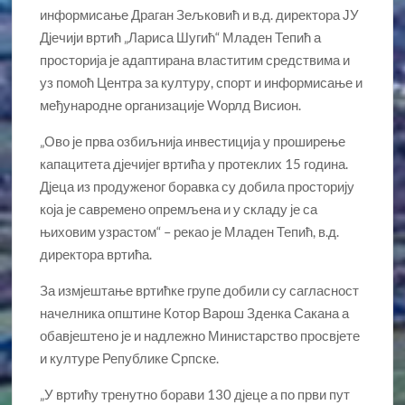
информисање Драган Зељковић и в.д. директора ЈУ
Дјечији вртић „Лариса Шугић“ Младен Тепић а
просторија је адаптирана властитим средствима и
уз помоћ Центра за културу, спорт и информисање и
међународне организације Wорлд Висион.
„Ово је прва озбиљнија инвестиција у проширење
капацитета дјечијег вртића у протеклих 15 година.
Дјеца из продуженог боравка су добила просторију
која је савремено опремљена и у складу је са
њиховим узрастом“ – рекао је Младен Тепић, в.д.
директора вртића.
За измјештање вртићке групе добили су сагласност
начелника општине Котор Варош Зденка Сакана а
обавјештено је и надлежно Министарство просвјете
и културе Републике Српске.
„У вртићу тренутно борави 130 дјеце а по први пут