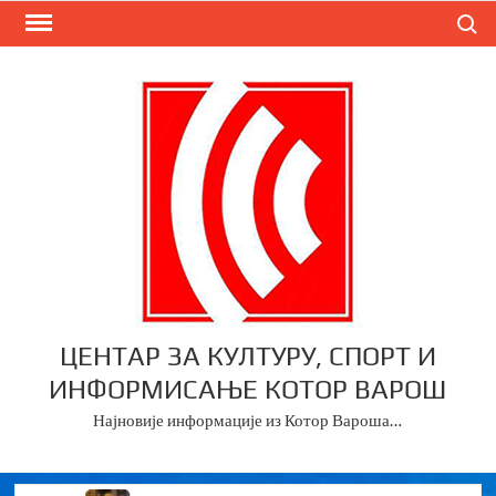
Skip
Search
to
content
ЦЕНТАР ЗА КУЛТУРУ, СПОРТ И
ИНФОРМИСАЊЕ КОТОР ВАРОШ
Најновије информације из Котор Вароша…