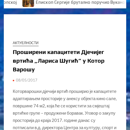
ој
Епископ Сергије брутално поручио Вукановићу “
АКТУЕЛНОСТИ
Проширени капацитети Дјечијег
вртића „Лариса Шугић“ у Котор
Варошу
08/05/2017
Которварошки дјечији вртић проширио је капацитете
адаптирањем просторије у анексу објекта кино сале,
површине 74 м2, која ће се користити за смјештај
вртићке групе – продужени боравак. Уговор о закупу
просторија до краја 2017. године данас су
потписали в.д. директора Центра за културу, спорт и