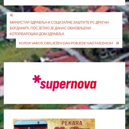
Кретање
МИНИСТАР ЗДРАВЉА И СОЦИЈАЛНЕ ЗАШТИТЕ РС ДРАГАН
чланка
БОГДАНИЋ, ПОСЈЕТИО ЈЕ ДАНАС ОБНОВЉЕНИ
КОТОРВАРОШКИ ДОМ ЗДРАВЉА
KOTOR VAROŠ: OBILJEŽEN DAN POBJEDE NAD FAŠIZMOM