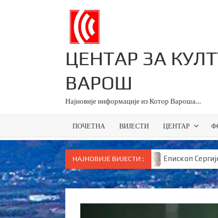
Skip
to
content
ЦЕНТАР ЗА КУЛ
ВАРОШ
Најновије информације из Котор Вароша…
ПОЧЕТНА
ВИЈЕСТИ
ЦЕНТАР
Ф
и за све основце у Српској
Епископ Сергије брутал
НАЈНОВИЈЕ ВИЈЕСТИ :