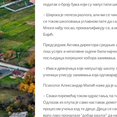
податак о броју ђака који су напустили 
– Широка је лепеза разлога, али ми се чи
се током школовања углавном пате да сав
Многи нађу посао, преквалификују се, а и
Бајић.
Предсједник Актива директора средњих ш
лош успјех и негативне оцјене били најч
посљедица погрешног избора занимања.
– Има и дјевојчица које напуштају школу 
ученици уписују занимања која одговара
Психолог Александар Милић каже да је 
– Сваки поремећај током одрастања, па 
Одлазак из клупа је само наставак демот
процесом учења код те дјеце. Дјеца се с
врло лако проналазе “добар разлог” да н