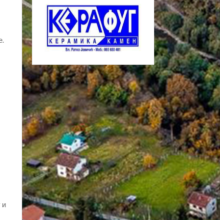
е.
 и