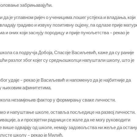
школовање забрињавајући.
ни да је углавном ријеч о ученицима лошег успјеха и владања, који
ладају градиво и извуку позитивну оцјену, па одлазе прије матур
ма и оних који заснују породицу и прије пунољетства – рекао је
кола са подручја Добоја, Спасоје Васиљевић, каже да су раније
ешћи разлог због којег су средњошколци напуштали школу, што је
због удаје – рекао је Васиљевић и напоменуо да је најбитније да
ју њиховим афинитетима.
школа незамјењив фактор у формирању сваке личности.
тако и напуштање школе, оставља посљедице на развој личности.
ивације, а и просвјетни радници се жале да не могу руководити
ве више одвајају од школе, немају задовољства ни жеље да остану
апусте школу – рекао је Милић.