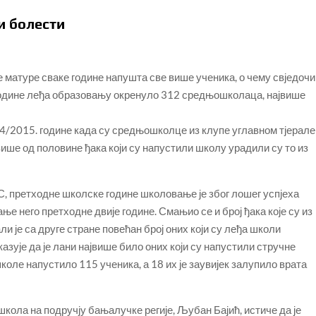
и болести
 матуре сваке године напушта све више ученика, о чему свједочи
 године леђа образовању окренуло 312 средњошколаца, највише
4/2015. године када су средњошколце из клупе углавном тјерале
више од половине ђака који су напустили школу урадили су то из
, претходне школске године школовање је због лошег успјеха
е него претходне двије године. Смањио се и број ђака које су из
и је са друге стране повећан број оних који су леђа школи
азује да је лани највише било оних који су напустили стручне
школе напустило 115 ученика, а 18 их је заувијек залупило врата
ола на подручју бањалучке регије, Љубан Бајић, истиче да је