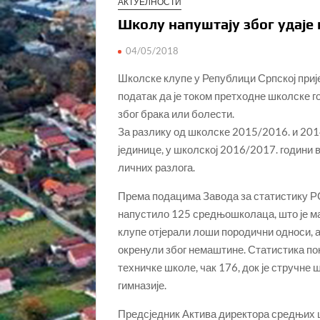
АКТУЕЛНОСТИ
Школу напуштају због удаје 
04/05/2018
Школске клупе у Републици Српској прије
податак да је током претходне школске
због брака или болести.
За разлику од школске 2015/2016. и 201
јединице, у школској 2016/2017. години 
личних разлога.
Према подацима Завода за статистику РС
напустило 125 средњошколаца, што је мањ
клупе отјерали лоши породични односи, ал
окренули због немаштине. Статистика пок
техничке школе, чак 176, док је стручне 
гимназије.
Предсједник Актива директора средњих шк