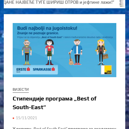
АНЕ НАЈВЕЋЕ ТУГЕ ШИРИШ ОТРОВ и јефтине лажи!”
Kо
ВИЈЕСТИ
Стипендије програма „Best of
South-East“
15/11/2021
У оквиру
„Best
of
South
East
“
програма за академску