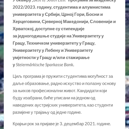
2022/2023. годину,
студентима и алумнистима
универзитета у Србији, Црној Гори, Босни и
Херцеговини, Сјеверној Македонији, Словенији и
Хрватској, доступне су стипендије
за
једногодишње студије на Универзитету у
Грацу, Техничком универзитету у Грацу,
Универзитету у Лебену и Универзитету
умјетности у Грацу и/или
стажирање
у
Steierm
ärkische
Sparkasse
Bank
.
Циљ програма је пружити студентима могућност за
даље образовање, радно искуство и полазну основу
за њихов професионални живот. Кандидати који
буду изабрани, биће уписани на једном од
наведених аустријских универзитета, као студенти
размјене у трајању од једне године.
Крајњи рок за пријаве је 3. децембар 2021. године.