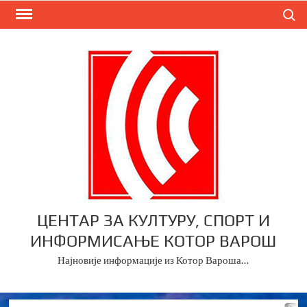
Skip
Search
to
content
ЦЕНТАР ЗА КУЛТУРУ, СПОРТ И
ИНФОРМИСАЊЕ КОТОР ВАРОШ
Најновије информације из Котор Вароша…