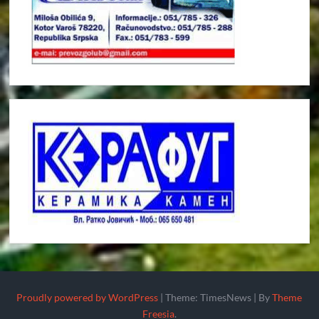
Proudly powered by WordPress
|
Theme: TimesNews
|
By
Theme
Freesia
.