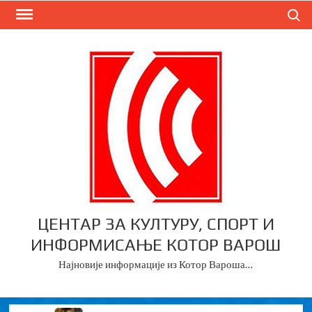
Skip
Search
to
content
ЦЕНТАР ЗА КУЛТУРУ, СПОРТ И
ИНФОРМИСАЊЕ КОТОР ВАРОШ
Најновије информације из Котор Вароша…