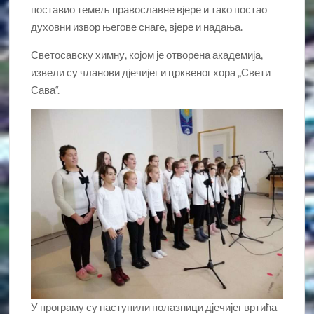
поставио темељ православне вјере и тако постао
духовни извор његове снаге, вјере и надања.
Светосавску химну, којом је отворена академија,
извели су чланови дјечијег и црквеног хора „Свети
Сава“.
У програму су наступили полазници дјечијег вртића