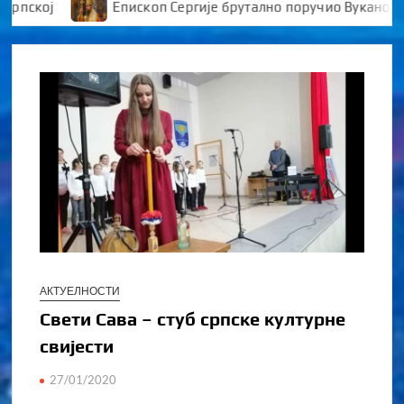
Епископ Сергије брутално поручио Вукановићу “У 
АКТУЕЛНОСТИ
Свети Сава – стуб српске културне
свијести
27/01/2020