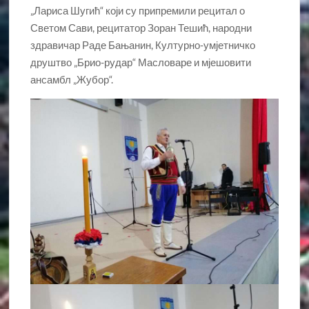
„Лариса Шугић“ који су припремили рецитал о
Светом Сави, рецитатор Зоран Тешић, народни
здравичар Раде Бањанин, Културно-умјетничко
друштво „Брио-рудар“ Масловаре и мјешовити
ансамбл „Жубор“.