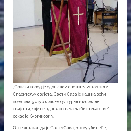
„Српски народ је одан свом светитељу колико и
Спаситељу свијета. Свети Сава је наш највећи
појединац, стуб српске културне и моралне
свијести, који се одрекао свега да би стекао све“,
рекао је Куртиновић.
Он је истакао да је Свети Сава, жртвујући себе,