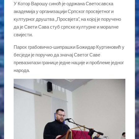
У Котор Варошу синоћ је одржана Светосавска
академија у организацији Српског просвјетног и
културног друштва „Просвјета“, на којој је поручено
да је Свети Сава стуб српске културне и моралне
свијести.
Парох грабовичко-шипрашки Божидар Куртиновић у
бесједи је поручио да значај Светог Саве
превазилази границе једне нације и проблеме једног
народа.