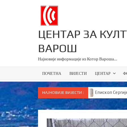
Skip
to
content
ЦЕНТАР ЗА КУЛ
ВАРОШ
Најновије информације из Котор Вароша…
ПОЧЕТНА
ВИЈЕСТИ
ЦЕНТАР
Ф
све основце у Српској
Епископ Сергије брутално по
НАЈНОВИЈЕ ВИЈЕСТИ :