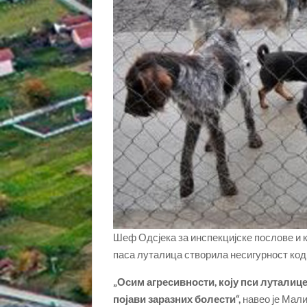
Шеф Одсјека за инспекцијске послове и к
паса луталица створила несигурност код
„Осим агресивности, коју пси луталице 
појави заразних болести“,
навео је Мал