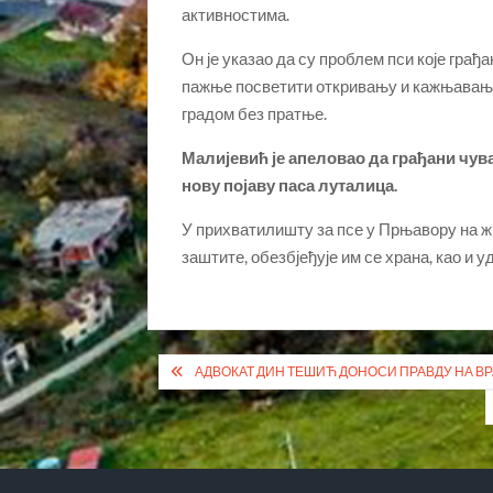
активностима.
Он је указао да су проблем пси које грађ
пажње посветити откривању и кажњавању 
градом без пратње.
Малијевић је апеловао да грађани чу
нову појаву паса луталица.
У прихватилишту за псе у Прњавору на ж
заштите, обезбјеђује им се храна, као и
Кретање
АДВОКАТ ДИН ТЕШИЋ ДОНОСИ ПРАВДУ НА ВР
чланка