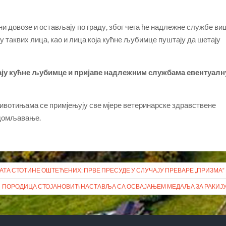
ани довозе и остављају по граду, због чега ће надлежне службе ви
таквих лица, као и лица која кућне љубимце пуштају да шетају
вају кућне љубимце и пријаве надлежним службама евентуалн
ивотињама се примјењују све мјере ветеринарске здравствене
 удомљавање.
АТА СТОТИНЕ ОШТЕЋЕНИХ: ПРВЕ ПРЕСУДЕ У СЛУЧАЈУ ПРЕВАРЕ „ПРИЗМА“
ПОРОДИЦА СТОЈАНОВИЋ НАСТАВЉА СА ОСВАЈАЊЕМ МЕДАЉА ЗА РАКИЈ