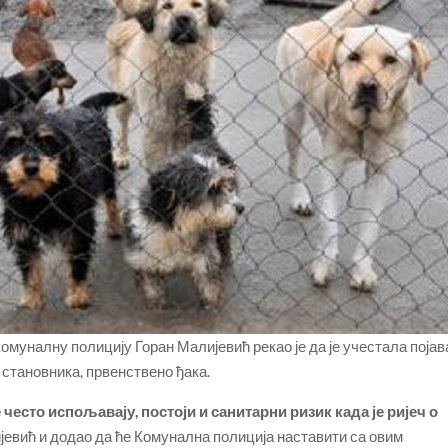
омуналну полицију Горан Малијевић рекао је да је учестала појав
 становника, првенствено ђака.
често испољавају, постоји и санитарни ризик када је ријеч о
ијевић и додао да ће Комунална полиција наставити са овим