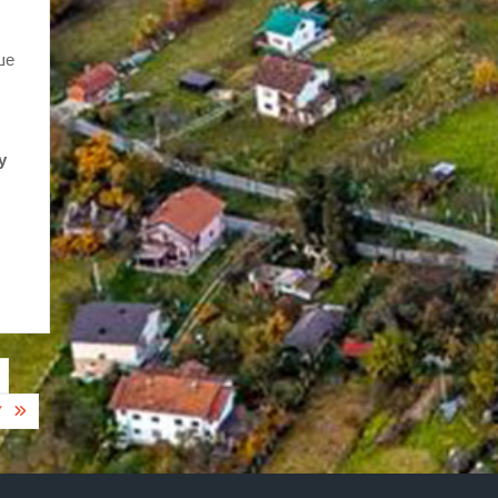
ше
у
У