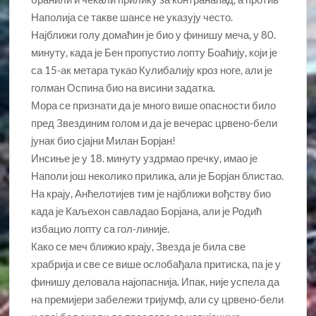
Наполија се такве шансе не указују често.
Најближи голу домаћин је био у финишу меча, у 80.
минуту, када је Бен пропустио лопту Боаћију, који је
са 15-ак метара тукао Кулибалију кроз ноге, али је
голман Оспина био на висини задатка.
Мора се признати да је много више опасности било
пред Звездиним голом и да је вечерас црвено-бели
јунак био сјајни Милан Борјан!
Инсиње је у 18. минуту уздрмао пречку, имао је
Наполи још неколико прилика, али је Борјан блистао.
На крају, Анћелотијев тим је најближи вођству био
када је Каљехон савладао Борјана, али је Родић
избацио лопту са гол-линије.
Како се меч ближио крају, Звезда је била све
храбрија и све се више ослобађала притиска, па је у
финишу деловала најопаснија. Ипак, није успела да
на премијери забележи тријумф, али су црвено-бели