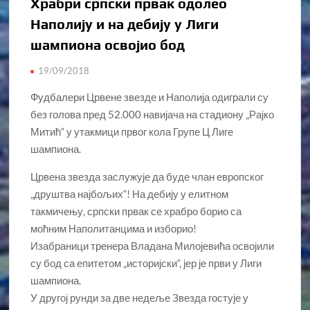
Храбри српски првак одолео
Наполију и на дебију у Лиги
шампиона освојио бод
19/09/2018
Фудбалери Црвене звезде и Наполија одиграли су
без голова пред 52.000 навијача на стадиону „Рајко
Митић“ у утакмици првог кола Групе Ц Лиге
шампиона.
Црвена звезда заслужује да буде члан европског
„друштва најбољих“! На дебију у елитном
такмичењу, српски првак се храбро борио са
моћним Наполитанцима и изборио!
Изабраници тренера Владана Милојевића освојили
су бод са епитетом „историјски“, јер је први у Лиги
шампиона.
У другој рунди за две недеље Звезда гостује у