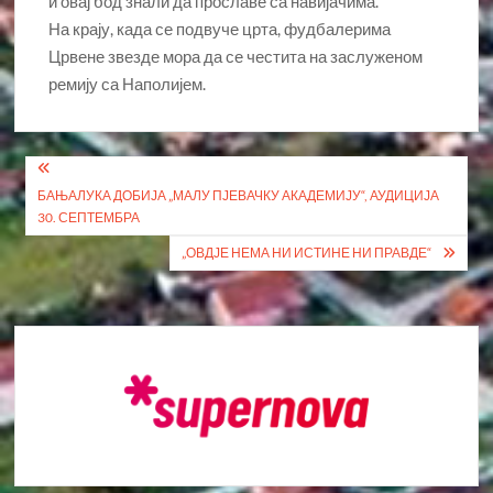
и овај бод знали да прославе са навијачима.
На крају, када се подвуче црта, фудбалерима
Црвене звезде мора да се честита на заслуженом
ремију са Наполијем.
Кретање
БАЊАЛУКА ДОБИЈА „МАЛУ ПЈЕВАЧКУ АКАДЕМИЈУ“, АУДИЦИЈА
чланка
30. СЕПТЕМБРА
„ОВДЈЕ НЕМА НИ ИСТИНЕ НИ ПРАВДЕ“