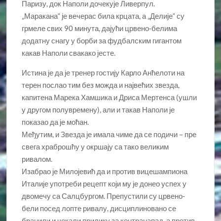
Паризу, док Наполи дочекује Ливерпул.
„Маракана“ је вечерас била крцата, а „Делије“ су
грмеле свих 90 минута, дајући црвено-белима
додатну снагу у борби за фудбалским гигантом
какав Наполи свакако јесте.
Истина је да је тренер гостију Карло Анћелоти на
терен послао тим без можда и највећих звезда,
капитена Марека Хамшика и Дриса Мертенса (ушли
у другом полувремену), али и такав Наполи је
показао да је моћан.
Међутим, и Звезда је имала чиме да се подичи – пре
свега храброшћу у окршају са тако великим
ривалом.
Изабрао је Милојевић да и против вицешампиона
Италије употреби рецепт који му је донео успех у
двомечу са Салцбургом. Препустили су црвено-
бели посед лопте ривалу, дисциплиновано се
бранили и чекали прилику за контранапад, а против