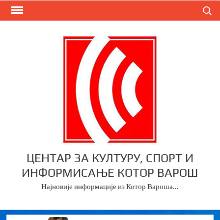
Skip
Search
to
content
ЦЕНТАР ЗА КУЛТУРУ, СПОРТ И
ИНФОРМИСАЊЕ КОТОР ВАРОШ
Најновије информације из Котор Вароша…