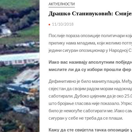
АКТУЕЛНОСТИ
Драшко Станивуковић: Смијен
11/10/2018
Послије пораза опозиције политичари који
прилику нама младима, који желимо потп
једини сигуран опозиционар у Народној 
Иако вас називају апсолутним побјед
мислите ли да су избори прошли фер
Дефинитивно је било манипулација. Међут
свјестан да својим радом морам надокнад
саботирали. Дубоко цијеним да је око 25
што бројање гласова није показало. Упрко
било је немогуће саботирати ме. Иако сам
сигуран у себе не треба да се плаши.
Кажу да сте свијетла тачка опозициј