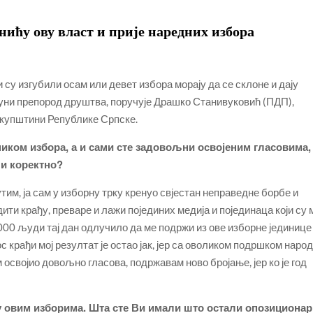
ићу ову власт и прије наредних избора
 су изгубили осам или девет избора морају да се склоне и дају
уни препород друштва, поручује Драшко Станивуковић (ПДП),
Скупштини Републике Српске.
ником избора, а и сами сте задовољни освојеним гласовима,
 и коректно?
им, ја сам у изборну трку кренуо свјестан неправедне борбе и
ити крађу, преваре и лажи појединих медија и појединаца који су 
.000 људи тај дан одлучило да ме подржи из ове изборне јединице
с крађи мој резултат је остао јак, јер са оволиком подршком наро
 освојио довољно гласова, подржавам ново бројање, јер ко је год
е у овим изборима. Шта сте Ви имали што остали опозициона