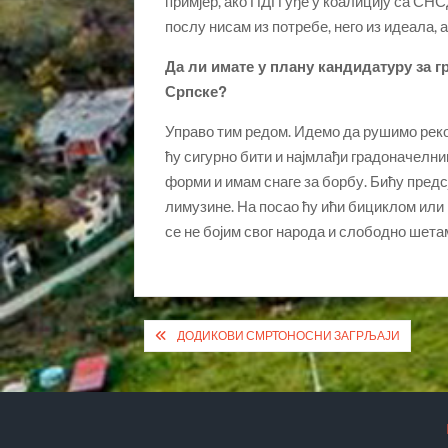
примјер, ако ПДП уђе у коалицију са СНСД-
послу нисам из потребе, него из идеала, 
Да ли имате у плану кандидатуру за
Српске?
Управо тим редом. Идемо да рушимо рекор
ћу сигурно бити и најмлађи градоначелник,
форми и имам снаге за борбу. Бићу пред
лимузине. На посао ћу ићи бициклом или п
се не бојим свог народа и слободно шета
Кретање
ДОДИКОВИ СМРТОНОСНИ ЗАГРЉАЈИ
чланка