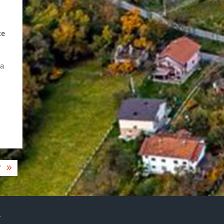
ке
да
У
.