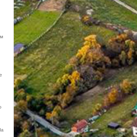
ам
е
о
На