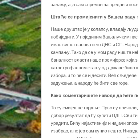
залажу, а ја сам спреман на предан и посе
Шта ће се промијенити у Вашем раду 
Наше друштво је у колапсу, владају људи к
побиједити. У појединим бањалучким на
имао више гласова него ДНС и СП. Народ ј
кампању. Тако да се у мом раду ништа нећ
баналност власти наше премијерке која з
катастрофалном стању од државе било шт
избора, и то ће се и десити. Већ сљедећ
задужења, а народу ће бити све горе.
Како коментаришете наводе да ћете п
То су смијешне тврдње. Прво су причали 
добар резултат да ћу купити ПДП. Сви ти к
урадити. Бићу најактивнији и најјачи опоз
изабрао, а не јер сам купио нешто. Никада