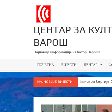
Skip
to
content
ЦЕНТАР ЗА КУЛ
ВАРОШ
Најновије информације из Котор Вароша…
ПОЧЕТНА
ВИЈЕСТИ
ЦЕНТАР
Ф
 све основце у Српској
Епископ Сергије брутално п
НАЈНОВИЈЕ ВИЈЕСТИ :