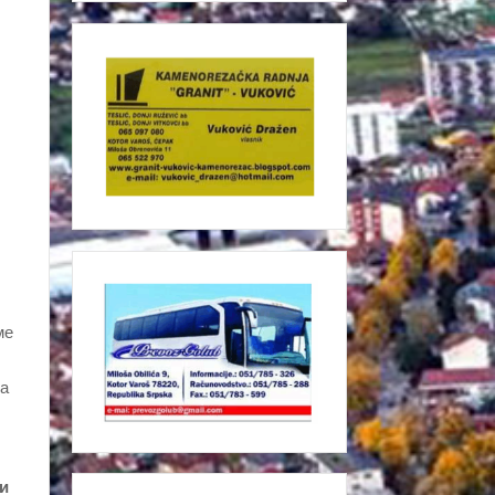
ме
да
ри