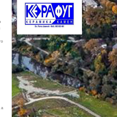
о
м
то
 а