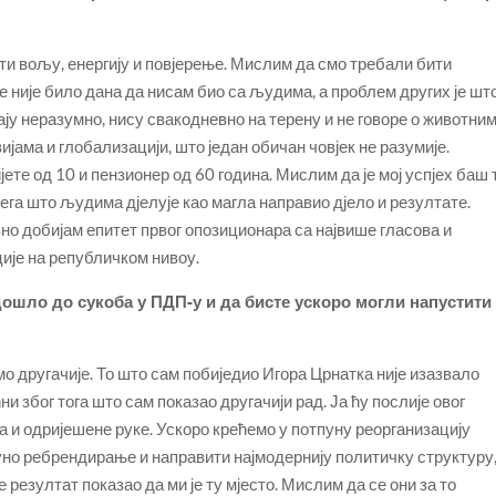
ти вољу, енергију и повјерење. Мислим да смо требали бити
ине није било дана да нисам био са људима, а проблем других је шт
ају неразумно, нису свакодневно на терену и не говоре о животни
ијама и глобализацији, што један обичан човјек не разумије.
јете од 10 и пензионер од 60 година. Мислим да је мој успјех баш 
ега што људима дјелује као магла направио дјело и резултате.
но добијам епитет првог опозиционара са највише гласова и
ије на републичком нивоу.
дошло до сукоба у ПДП-у и да бисте ускоро могли напустити
мо другачије. То што сам побиједио Игора Црнатка није изазвало
и због тога што сам показао другачији рад. Ја ћу послије овог
 и одријешене руке. Ускоро крећемо у потпуну реорганизацију
но ребрендирање и направити најмодернију политичку структуру,
је резултат показао да ми је ту мјесто. Мислим да се они за то