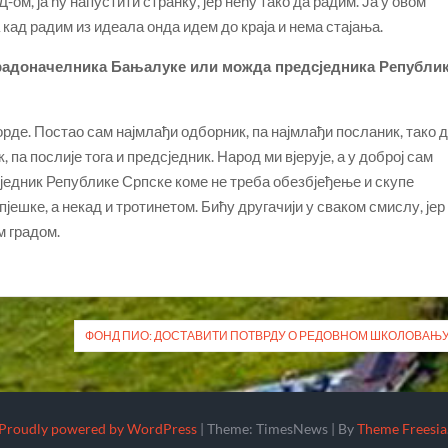
ом, ја ћу напустити странку, јер нећу тако да радим. Ја у овом
а кад радим из идеала онда идем до краја и нема стајања.
 градоначелника Бањалуке или можда предсједника Републи
де. Постао сам најмлађи одборник, па најмлађи посланик, тако 
 па послије тога и предсједник. Народ ми вјерује, а у доброј сам
сједник Републике Српске коме не треба обезбјеђење и скупе
јешке, а некад и тротинетом. Бићу другачији у сваком смислу, јер
м градом.
ФОНД ПИО: ДОСТАВИТИ ПОТВРДУ О РЕДОВНОМ ШКОЛОВАЊ
Proudly powered by WordPress
|
Theme: TimesNews
|
By
Theme Freesia