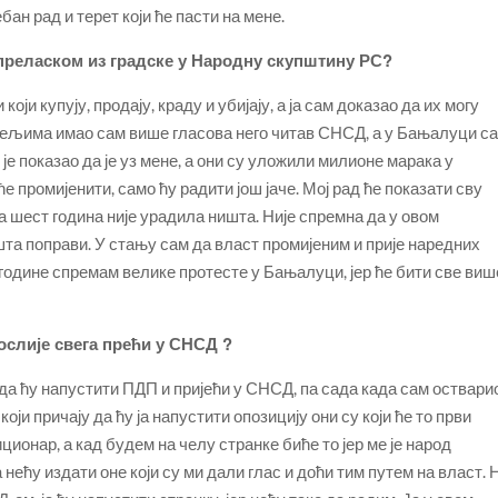
бан рад и терет који ће пасти на мене.
преласком из градске у Народну скупштину РС?
оји купују, продају, краду и убијају, а ја сам доказао да их могу
сељима имао сам више гласова него читав СНСД, а у Бањалуци с
е показао да је уз мене, а они су уложили милионе марака у
е промијенити, само ћу радити још јаче. Мој рад ће показати сву
а шест година није урадила ништа. Није спремна да у овом
а поправи. У стању сам да власт промијеним и прије наредних
е године спремам велике протесте у Бањалуци, јер ће бити све виш
ослије свега прећи у СНСД ?
да ћу напустити ПДП и пријећи у СНСД, па сада када сам оствари
оји причају да ћу ја напустити опозицију они су који ће то први
иционар, а кад будем на челу странке биће то јер ме је народ
 нећу издати оне који су ми дали глас и доћи тим путем на власт. 