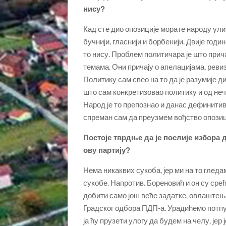
нису?
Кад сте дио опозиције морате народу ули
бучнији, гласнији и борбенији. Двије год
то нису. Проблем политичара је што прич
темама. Они причају о апелацијама, ревиз
Политику сам свео на то да је разумије ди
што сам конкретизовао политику и од неч
Народ је то препознао и данас дефинитив
спреман сам да преузмем вођство опозиц
Постоје тврдње да је послије избора 
ову партију?
Нема никаквих сукоба, јер ми на то гледа
сукобе. Напротив. Бореновић и он су срећн
добити само још веће задатке, овлаштења
Градског одбора ПДП-а. Урадићемо потпу
ја ћу прузети улогу да будем на челу, јер 