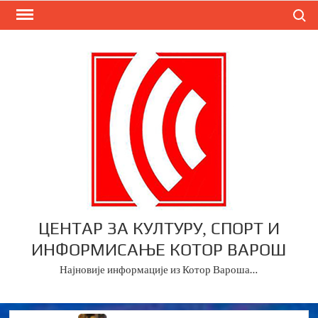
Skip
Search
to
content
ЦЕНТАР ЗА КУЛТУРУ, СПОРТ И
ИНФОРМИСАЊЕ КОТОР ВАРОШ
Најновије информације из Котор Вароша…