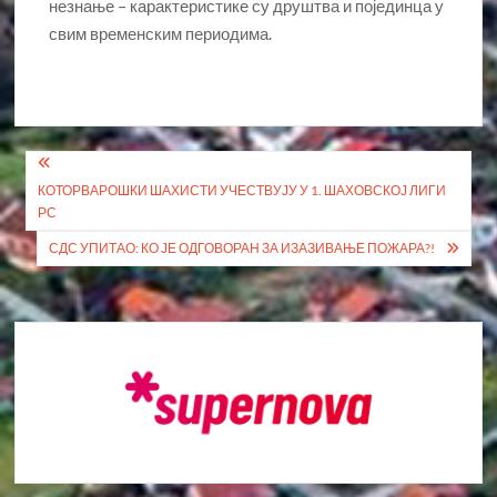
незнање – карактеристике су друштва и појединца у
свим временским периодима.
Кретање
КОТОРВАРОШКИ ШАХИСТИ УЧЕСТВУЈУ У 1. ШАХОВСКОЈ ЛИГИ
чланка
РС
СДС УПИТАО: КО ЈЕ ОДГОВОРАН ЗА ИЗАЗИВАЊЕ ПОЖАРА?!