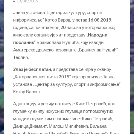
13/08/2019
Јавна установа „Центар за културу, спорт и
информисање“ Котор Варош у петак
16.08.2019
.
године, са почетком од
20
часова у которварошкој
кино сали организује хит представу „
Народни
посланик
“ Бранислава Нушића, коју изводи
Аматерско драмско позориште „Бранислав Нушић“
Теслић.
Улаз је бесплатан
, а представа се игра у оквиру
„Которварошког љета 2019“ које организује Јавна
установа „Центар за културу, спорт и информисање“
Котор Варош.
Адаптацију и режију потписује Кико Петровић, док
глумачку екипу искусних глумаца потпомогнутих
младим глумачким снагама чине: Кико Петровић,
Даница Диамант, Милош Милићевић, Биљана
Недић, Кристијан Шкребић, Љиљана Перишић, Лука