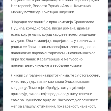
Нестеровић, Виолета Ђукић и Алмин Каменчић.
Музику потписује Кристијан Шкребић.
“Народни посланик” је прва комедија Бранислава
Нушића, комедиографа, писца романа, драма и
есеја, коју је написао још као деветнаестогодишњи
студент. Ова комедија је подијељена у три чина, а
радња се бави питањем освајања власти односно
паланачким парламентаризмом и начином како се
бира посланик. Карактерише је међусобно
преплитање ситуације и вербалне комике.
Ликови су грађени на прототипима, те су стога сочни,
животни, увјерљиви и као такви блиски сваком
гледаоцу. Теме које обрађују, ситуације које
приказују, ликови које предочавају нису типични
само за Нушићево вријеме. Лакомост, уображеност,
жеђ за влашћу, отимачина, поквареност, наивност,