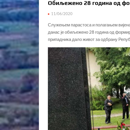
Обиљежено 28 година од ф
11/06/2020
Служењем парастоса и полагањем вијен
данас је обиљежено 28 година од формир
припадника дало живот за одбрану Репу