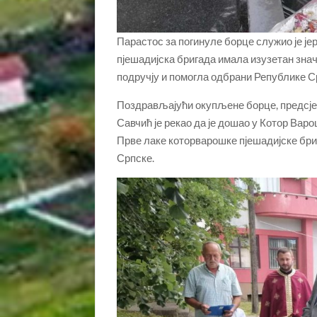
Парастос за погинуле борце служио је јер
пјешадијска бригада имала изузетан знач
подручју и помогла одбрани Републике С
Поздрављајући окупљене борце, предсје
Савчић је рекао да је дошао у Котор Ва
Прве лаке которварошке пјешадијске бри
Српске.