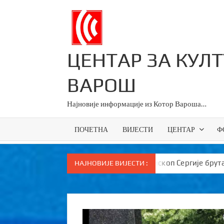
Skip
to
content
ЦЕНТАР ЗА КУЛ
ВАРОШ
Најновије информације из Котор Вароша…
ПОЧЕТНА
ВИЈЕСТИ
ЦЕНТАР
Ф
Епископ Сергије брутално поручио Вукановићу “У ДАНЕ 
НАЈНОВИЈЕ ВИЈЕСТИ :