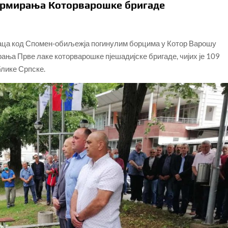
ормирања Которварошке бригаде
аца код Спомен-обиљежја погинулим борцима у Котор Варошу
ања Прве лаке которварошке пјешадијске бригаде, чијих је 109
блике Српске.