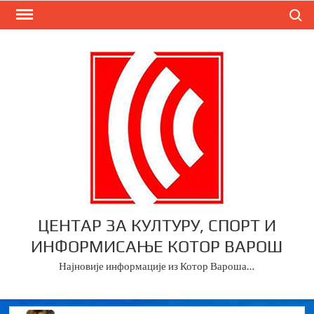
Skip
Search
to
content
ЦЕНТАР ЗА КУЛТУРУ, СПОРТ И
ИНФОРМИСАЊЕ КОТОР ВАРОШ
Најновије информације из Котор Вароша…