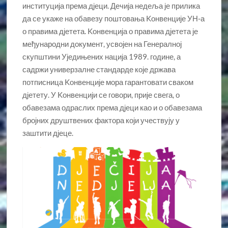
институција према дјеци. Дечија недеља је прилика
да се укаже на обавезу поштовања Kонвенције УН-а
о правима дјетета. Kонвенција о правима дјетета је
међународни документ, усвојен на Генералној
скупштини Уједињених нација 1989. године, а
садржи универзалне стандарде које држава
потписница Kонвенције мора гарантовати сваком
дјетету. У Kонвенцији се говори, прије свега, о
обавезама одраслих према дјеци као и о обавезама
бројних друштвених фактора који учествују у
заштити дјеце.