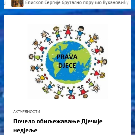
Епископ Сергије брутално поручио Вукановићу “У ДАН
АКТУЕЛНОСТИ
Почело обиљежавање Дјечије
недјеље