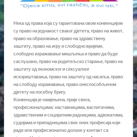
Нека од права која су гарантована овом конвенцијом
су право на једнакост сваког дјетета, право на живот,
право на образовање, право на здравствену
заштиту, право на игру и слободно вријеме,
слободно изражавање мишљења и право да буде
саслушано, право на родитељско старање, право на
заштиту од економског и сексуалног
искориштавања, право на заштиту од насиља, право
на слободу изражавања, право онеспособљеном
дјетету на посебну бригу.
Kонвенција је намјењена, прије свега,
професионалцима: наставницима, васпитачима,
здравственим и социјалним радницима, адвокатима,
судијама и припадницима свих оних професија који
раде или професионално долазе у контакт са