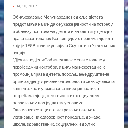
04/10/2019
Обиљежавање Међународне недјеље дјетета
представља начин да се укаже јавности на потребу
и обавезу поштовања дјетета и на заштиту дјечијих
права гарантованих Kонвенцијом о правима дјетета
коју је 1989. године усвојила Скупштина Уједињених
нација.
“Дјечија недјеља” обиљежава се сваке године у
првој седмици октобра, а циљ манифестације је
промоција права дјетета, побољшање друштвене
бриге за дјецу и јачање одговорности свих субјеката
заштите, као и упознавање шире јавности са
потребама дјеце, њиховим психосоцијалним
одрастањем под једнаким условима.
Ова манифестација је и скретање пажње и
указивање на одговорност породице, државе,
школе, здравствених, социјалних и других