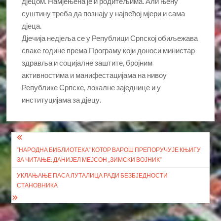
дјецом. Намјењена је и родитељима. Али њену
суштину треба да познају у највећој мјери и сама
дјеца.
Дјечија недјеља се у Републици Српској обиљежава
сваке године према Програму који доноси министар
здравља и социјалне заштите, бројним
активностима и манифестацијама на нивоу
Републике Српске, локалне заједнице и у
институцијама за дјецу.
Кретање
“НАРОДНА БИБЛИОТЕКА“ КОТОР ВАРОШ ПРЕПОРУЧУЈЕ КЊИГУ
чланка
ЗА ЧИТАЊЕ: ДАНИЈЕЛ МЕЈСОН „ЗИМСКИ ВОЈНИК“
УКЛАЊАЊЕ ПАСА ЛУТАЛИЦА РАДИ БЕЗБЈЕДНОСТИ
СТАНОВНИКА