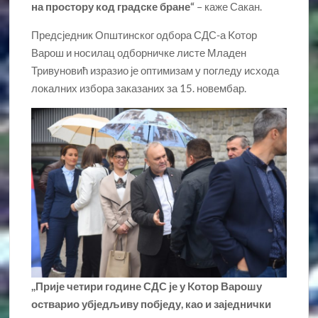
на простору код градске бране“
– каже Сакан.
Предсједник Општинског одбора СДС-а Kотор
Варош и носилац одборничке листе Младен
Тривуновић изразио је оптимизам у погледу исхода
локалних избора заказаних за 15. новембар.
,,Прије четири године СДС је у Kотор Варошу
остварио убједљиву побједу, као и заједнички