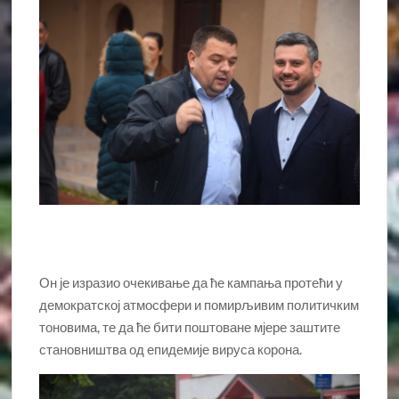
Он је изразио очекивање да ће кампања протећи у
демократској атмосфери и помирљивим политичким
тоновима, те да ће бити поштоване мјере заштите
становништва од епидемије вируса корона.