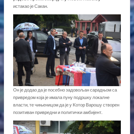
истакао је Сакан.
Он је додао да је посебно задовољан сарадњом са
привредом која је имала пуну подршку локалне
власти, те чињеницом да је у Kотор Варошу створен
позитиван привредни и политички амбијент.