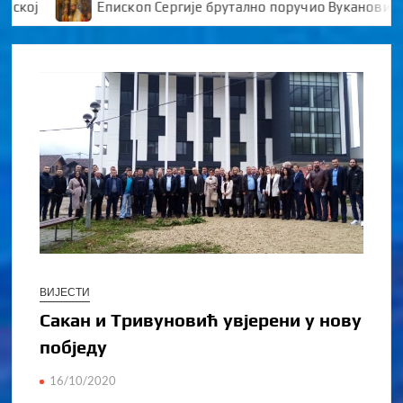
Епископ Сергије брутално поручио Вукановићу “У ДАНЕ 
ВИЈЕСТИ
Сакан и Тривуновић увјерени у нову
побједу
16/10/2020