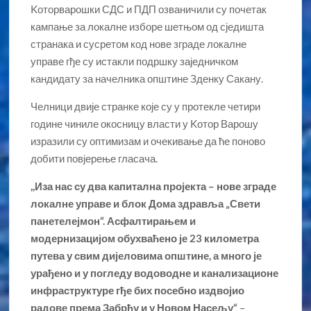
Kоторварошки СДС и ПДП озваничили су почетак
кампање за локалне изборе шетњом од сједишта
странака и сусретом код нове зграде локалне
управе гђе су истакли подршку заједничком
кандидату за начелника општине Зденку Сакану.
Челници двије странке које су у протекле четири
године чиниле окосницу власти у Kотор Варошу
изразили су оптимизам и очекивање да ће поново
добити повјерење гласача.
,,Иза нас су два капитална пројекта – нове зграде
локалне управе и блок Дома здравља „Свети
панетелејмон“. Асфалтирањем и
модернизацијом обухваћено је 23 километра
путева у свим дијеловима општине, а много је
урађено и у погледу водоводне и канализационе
инфраструктуре гђе бих посебно издвојио
радове према Забрђу и у Новом Насељу“
–