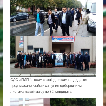
СДС и ПДП ће осим са заједничким кандидатом
пред гласаче изаћи и са пуним одборничким
листама на којима су по 32 кандидата.