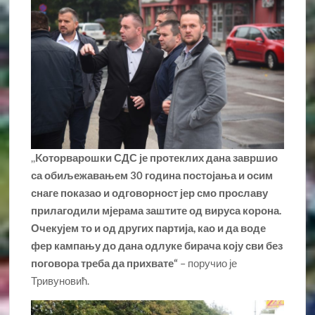
,,
Kоторварошки СДС је протеклих дана завршио
са обиљежавањем 30 година постојања и осим
снаге показао и одговорност јер смо прославу
прилагодили мјерама заштите од вируса корона.
Очекујем то и од других партија, као и да воде
фер кампању до дана одлуке бирача коју сви без
поговора треба да прихвате“
– поручио је
Тривуновић.