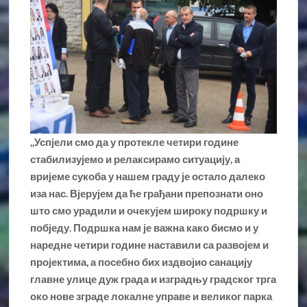
,,Успјели смо да у протекле четири године
стабилизујемо и релаксирамо ситуацију, а
вријеме сукоба у нашем граду је остало далеко
иза нас. Вјерујем да ће грађани препознати оно
што смо урадили и очекујем широку подршку и
побједу. Подршка нам је важна како бисмо и у
наредне четири године наставили са развојем и
пројектима, а посебно бих издвојио санацију
главне улице дуж града и изградњу градског трга
око нове зграде локалне управе и великог парка