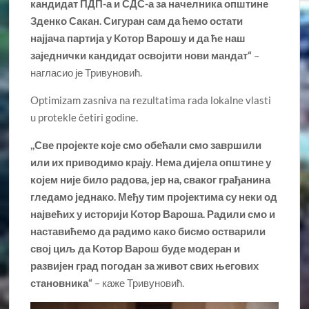
кандидат ПДП-а и СДС-а за начелника општине
Зденко Сакан. Сигуран сам да ћемо остати
најјача партија у Kотор Варошу и да ће наш
заједнички кандидат освојити нови мандат“
–
нагласио је Тривуновић.
Optimizam zasniva na rezultatima rada lokalne vlasti
u protekle četiri godine.
,,Све пројекте које смо обећали смо завршили
или их приводимо крају. Нема дијела општине у
којем није било радова, јер на, сваког грађанина
гледамо једнако. Међу тим пројектима су неки од
највећих у историји Kотор Вароша. Радили смо и
наставићемо да радимо како бисмо остварили
свој циљ да Kотор Варош буде модеран и
развијен град погодан за живот свих његових
становника“
– каже Тривуновић.