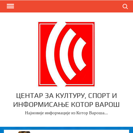
Skip
Search
to
content
ЦЕНТАР ЗА КУЛТУРУ, СПОРТ И
ИНФОРМИСАЊЕ КОТОР ВАРОШ
Најновије информације из Котор Вароша…